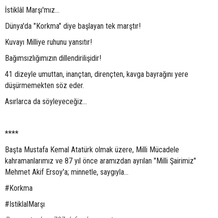
İstiklâl Marşı'mız...
Dünya'da "Korkma" diye başlayan tek marştır!
Kuvayı Milliye ruhunu yansıtır!
Bağımsızlığımızın dillendirilişidir!
41 dizeyle umuttan, inançtan, dirençten, kavga bayrağını yere
düşürmemekten söz eder.
Asırlarca da söyleyeceğiz...
****
Başta Mustafa Kemal Atatürk olmak üzere, Milli Mücadele
kahramanlarımız ve 87 yıl önce aramızdan ayrılan "Milli Şairimiz"
Mehmet Akif Ersoy'a; minnetle, saygıyla...
#Korkma
#IstiklalMarşı