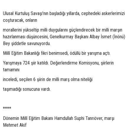
Ulusal Kurtuluş Savaşı’nın başladığı yıllarda, cephedeki askerlerimizi
coşturacak, onların
morallerini yükseltip milli duygularını güçlendirecek bir milli marşın
hazırlanması düşüncesini, Genelkurmay Başkanı Albay İsmet (İnönü)
Bey şiddetle savunuyordu.
Millî Eğitim Bakanlığı fikri benimsedi, ödüllü bir yarışma açtı.
Yarışmaya 724 şiir katıldı. Değerlendirme Komisyonu, şiirlerin
tamamını
inceledi, seçilen 6 şiirin de milli marş olma niteliği
taşımadığı sonucuna vardı.
****
Dönemin Millî Eğitim Bakanı Hamdullah Suphi Tanrıöver, marşı
Mehmet Akif