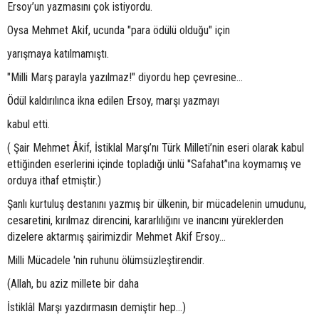
Ersoy’un yazmasını çok istiyordu.
Oysa Mehmet Akif, ucunda "para ödülü olduğu" için
yarışmaya katılmamıştı.
"Milli Marş parayla yazılmaz!" diyordu hep çevresine...
Ödül kaldırılınca ikna edilen Ersoy, marşı yazmayı
kabul etti.
( Şair Mehmet Âkif, İstiklal Marşı’nı Türk Milleti’nin eseri olarak kabul
ettiğinden eserlerini içinde topladığı ünlü ''Safahat’'ına koymamış ve
orduya ithaf etmiştir.)
Şanlı kurtuluş destanını yazmış bir ülkenin, bir mücadelenin umudunu,
cesaretini, kırılmaz direncini, kararlılığını ve inancını yüreklerden
dizelere aktarmış şairimizdir Mehmet Akif Ersoy...
Milli Mücadele 'nin ruhunu ölümsüzleştirendir.
(Allah, bu aziz millete bir daha
İstiklâl Marşı yazdırmasın demiştir hep...)