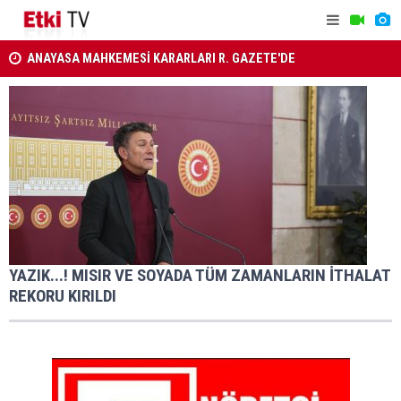
ANAYASA MAHKEMESİ KARARLARI R. GAZETE'DE
Türkiye, S
Ahbap Derneği'nin yönetimine kayyum atandı
Savunma A
YAZIK...! MISIR VE SOYADA TÜM ZAMANLARIN İTHALAT
REKORU KIRILDI