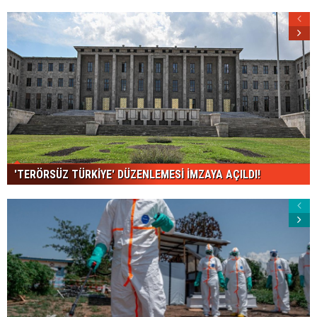
'TERÖRSÜZ TÜRKİYE' DÜZENLEMESİ İMZAYA AÇILDI!