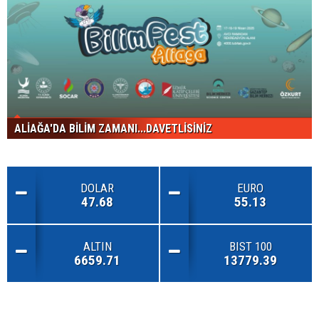
ALİAĞA'DA BİLİM ZAMANI...DAVETLİSİNİZ
DOLAR
EURO
47.68
55.13
ALTIN
BIST 100
6659.71
13779.39