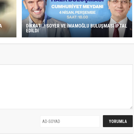
A
DİKKAT...! SOYER VE İMAMOĞLU BULUŞMASI İPTAL
EDİLDİ