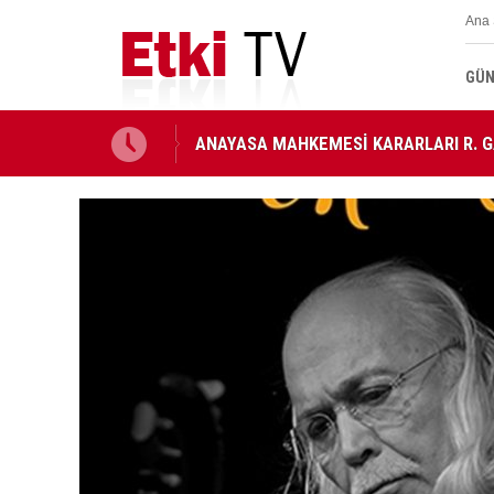
Ana 
GÜN
ANAYASA MAHKEMESİ KARARLARI R. 
Ahbap Derneği'nin yönetimine kayyum 