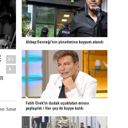
Ahbap Derneği'nin yönetimine kayyum atandı
E
A+
A-
an
Fatih Ürek'in dudak uçuklatan mirası
paylaşıldı / Her şey iki kişiye kaldı
gun Sanat