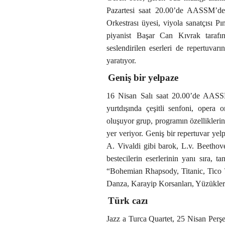
Pazartesi saat 20.00’de AASSM’de
Orkestrası üyesi, viyola sanatçısı 
piyanist Başar Can Kıvrak tarafın
seslendirilen eserleri de repertuva
yaratıyor.
Geniş bir yelpaze
16 Nisan Salı saat 20.00’de AASS
yurtdışında çeşitli senfoni, opera 
oluşuyor grup, programın özellikleri
yer veriyor. Geniş bir repertuvar ye
A. Vivaldi gibi barok, L.v. Beetho
bestecilerin eserlerinin yanı sıra, 
“Bohemian Rhapsody, Titanic, Tico 
Danza, Karayip Korsanları, Yüzükleri
Türk cazı
Jazz a Turca Quartet, 25 Nisan Perş