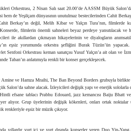
kleri Orkestrası, 2 Nisan Salı saat 20.00’de AASSM Büyük Salon’d
hem de Yeşilçam dünyasının unutulmaz bestecilerinden Cahit Berkay’
ahit Berkay’ın değil, Melih Kibar ve Yalçın Tura’nın, filmlerde ku
Konserde, filmlerin önemli sahneleri beyaz perdeye yansıtılacak ve h
ileri ile akıllardan çıkmayan hikayelerinin ve diyalogların anımsatıl
y’ın eşsiz yorumunda orkestra şefliğini Burak Tüzün’ün yapacak.
et Senfoni Orkestrası keman sanatçısı Yusuf Yalçın’a ait olan ve İzm
ande Taban’ın anlatımıyla renkli bir konser gerçekleşecek.
er Amine ve Hamza Mraihi, The Ban Beyond Borders grubuyla birlikt
alon’da sahne alacak. İzleyicileri değişik yapı ve enerjik sololarla 
Hintli efsane tablacı Prabhu Edouard, jazz kemancısı Baiju Bhatt ve 
yer alıyor. Grup üyelerinin değişik kökenleri, onları ortak noktalar
ik renkleriyle eşsiz bir müzik çıkıyor.
da yıllardır yurt içi ve yurt dışında konserler veren Duo Yin-Yang