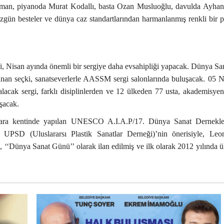
ıman, piyanoda Murat Kodallı, basta Ozan Musluoğlu, davulda Ayha
zgün besteler ve dünya caz standartlarından harmanlanmış renkli bir 
Nisan ayında önemli bir sergiye daha evsahipliği yapacak. Dünya S
anan seçki, sanatseverlerle AASSM sergi salonlarında buluşacak. 05 N
alacak sergi, farklı disiplinlerden ve 12 ülkeden 77 usta, akademisye
şacak.
jara kentinde yapılan UNESCO A.I.A.P/17. Dünya Sanat Dernekle
 UPSD (Uluslararsı Plastik Sanatlar Derneği)’nin önerisiyle, Leo
‘‘Dünya Sanat Günü’’ olarak ilan edilmiş ve ilk olarak 2012 yılında 