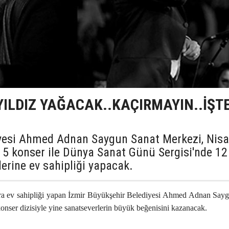
 YILDIZ YAĞACAK..KAÇIRMAYIN..İŞT
iyesi Ahmed Adnan Saygun Sanat Merkezi, Nis
i 5 konser ile Dünya Sanat Günü Sergisi'nde 12
erine ev sahipliği yapacak.
lara ev sahipliği yapan İzmir Büyükşehir Belediyesi Ahmed Adnan Say
ser dizisiyle yine sanatseverlerin büyük beğenisini kazanacak.