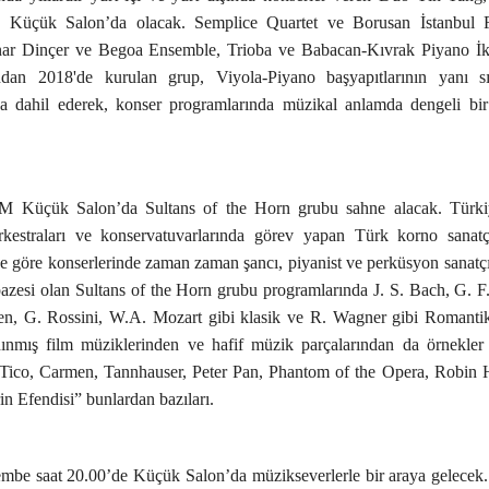
 Küçük Salon’da olacak. Semplice Quartet ve Borusan İstanbul F
Pınar Dinçer ve Begoa Ensemble, Trioba ve Babacan-Kıvrak Piyano İki
dan 2018'de kurulan grup, Viyola-Piyano başyapıtlarının yanı sı
rına dahil ederek, konser programlarında müzikal anlamda dengeli bir
M Küçük Salon’da Sultans of the Horn grubu sahne alacak. Türki
orkestraları ve konservatuvarlarında görev yapan Türk korno sanatç
ne göre konserlerinde zaman zaman şancı, piyanist ve perküsyon sanatçı
lpazesi olan Sultans of the Horn grubu programlarında J. S. Bach, G. F
ven, G. Rossini, W.A. Mozart gibi klasik ve R. Wagner gibi Roman
tanınmış film müziklerinden ve hafif müzik parçalarından da örnekler
Tico, Carmen, Tannhauser, Peter Pan, Phantom of the Opera, Robin
n Efendisi” bunlardan bazıları.
embe saat 20.00’de Küçük Salon’da müzikseverlerle bir araya gelecek