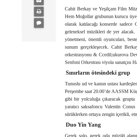
Cahit Berkay ve Yeşilçam Film Müzi
Hem Moğollar grubunun kurucu üyesi 
olarak katılacağı konserde sadece C
geleneksel müzikleri de yer alacak. 
yönetmeni, önemli oyuncuları, bestec
sunum gerçekleşecek. Cahit Berka
orkestrasyonu & Ccedil;ukurova Devl
Senfoni Orkestrası viyola sanatçısı H
Sınırların ötesindeki grup
Tunuslu ud ve kanun ustası kardeşl
Perşembe saat 20.00’de AASSM Küçük S
gibi bir yolculuğa çıkaracak grupta 
yaratıcı saksafoncu Valentin Conus 
sürüklerken ortaya zengin içerikli, etn
Duo Yin Yang
Gerek solo, gerek oda müziği alanın