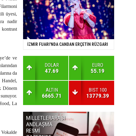
ilarmoni
li üyesi,
ra nadir
 kontrast
İZMİR FUARI'NDA CANDAN ERÇETİN RÜZGARI
ye’de ve
DOLAR
EURO
ılarından
47.69
55.19
larına da
. Handel,
tik Dönem
ALTIN
BIST 100
6665.71
13779.39
 sunuyor.
 Hood, La
MİLLETLERARASI
KURUL
ANDLAŞMA
KARARLA
RESMİ
GAZETE'
. Vokalde