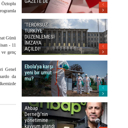
GAZETE'DE
n Öztoplu
programla
'TERÖRSÜZ
Bakan F
TÜRKİYE'
İranlı
DÜZENLEMESİ
mevkidaş
anat Günü
İMZAYA
görüştü
isan - 11
AÇILDI!
n ve genç
Ebola’ya karşı
Dünya K
ri Genel
yeni bir umut
öncesi 
nardo da
mu?
paniği
ülkemizde
Ahbap
Fatih Ür
Derneği'nin
dudak
yönetimine
uçuklat
kayyum atandı
mirası