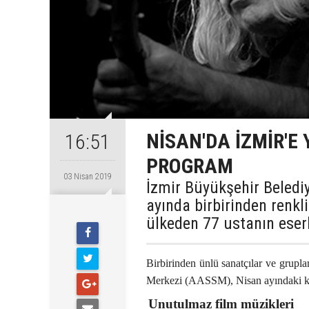
NİSAN'DA İZMİR'E
16:51
PROGRAM
03 Nisan 2019
İzmir Büyükşehir Beled
ayında birbirinden renkl
ülkeden 77 ustanın eserl
Birbirinden ünlü sanatçılar ve grup
Merkezi (AASSM), Nisan ayındaki kon
Unutulmaz film müzikleri