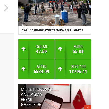
Yeni dokunulmazlık fezlekeleri TBMM'de
DOLAR
EURO
47.59
55.04
ALTIN
BIST 100
6534.09
13796.41
MİLLETLERARASI
KURUL
ANDLAŞMA
KARARLA
RESMİ
GAZETE'
GAZETE'DE