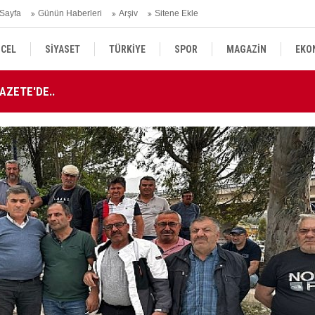
Sayfa
Günün Haberleri
Arşiv
Sitene Ekle
CEL
SİYASET
TÜRKİYE
SPOR
MAGAZİN
EKO
AZETE'DE..
AT
KÜLTÜR SANAT
DÜNYA
SAĞLIK
AZETE'DE