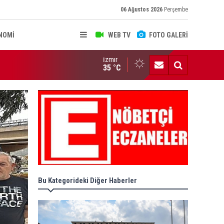
06 Ağustos 2026
Perşembe
NOMİ
WEB TV
FOTO GALERİ
İzmir
AMA KARARLARI RESMİ GAZETE'DE
35 °C
Bu Kategorideki Diğer Haberler