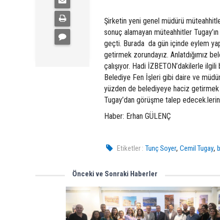
Şirketin yeni genel müdürü müteahhitle
sonuç alamayan müteahhitler Tugay’ın
geçti. Burada da gün içinde eylem ya
getirmek zorundayız. Anlatdığımız be
çalışıyor. Hadi İZBETON’dakilerle ilgi
Belediye Fen İşleri gibi daire ve müdür
yüzden de belediyeye haciz getirmek 
Tugay’dan görüşme talep edecek.lerini 
Haber: Erhan GÜLENÇ
,
,
Etiketler :
Tunç Soyer
Cemil Tugay
Önceki ve Sonraki Haberler