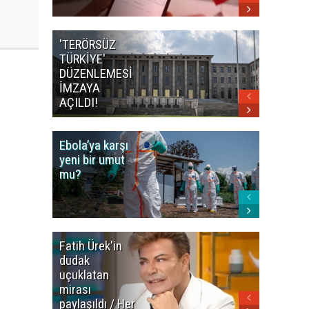
'TERÖRSÜZ
Bakan F
TÜRKİYE'
İranlı
DÜZENLEMESİ
mevkidaş
İMZAYA
görüştü
AÇILDI!
Ebola’ya karşı
Dünya K
yeni bir umut
öncesi 
mu?
paniği
Fatih Ürek'in
Ünlülere
dudak
Uyuştur
uçuklatan
Soruştu
mirası
Son
paylaşıldı / Her
Gelişme