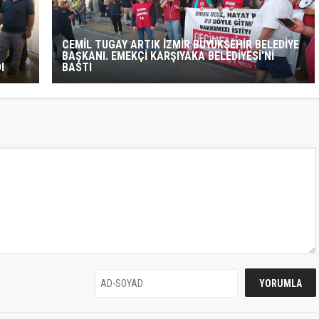
CEMİL TUGAY ARTIK İZMİR BÜYÜKŞEHİR BELEDİYE
BAŞKANI. EMEKÇİ KARŞIYAKA BELEDİYESİ'Nİ
I
BASTI