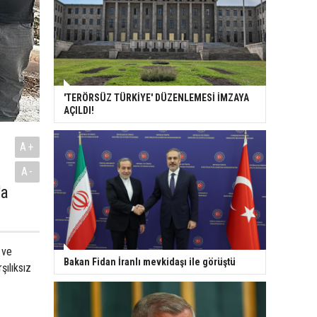
'TERÖRSÜZ TÜRKİYE' DÜZENLEMESİ İMZAYA
AÇILDI!
A+
A-
'a
 ve
Bakan Fidan İranlı mevkidaşı ile görüştü
şılıksız