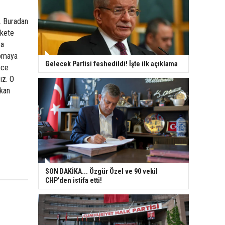
i. Buradan
ekete
ra
apmaya
Gelecek Partisi feshedildi! İşte ilk açıklama
nce
ız. O
şkan
SON DAKİKA... Özgür Özel ve 90 vekil
CHP'den istifa etti!