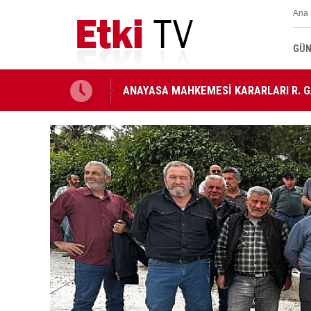
Ana 
GÜN
ANAYASA MAHKEMESİ KARARLARI R. G
MİLLETLERARASI ANDLAŞMA RESMİ G