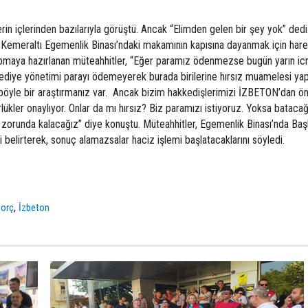
rin içlerinden bazılarıyla görüştü. Ancak “Elimden gelen bir şey yok” ded
 Kemeraltı Egemenlik Binası’ndaki makamının kapısına dayanmak için har
pmaya hazırlanan müteahhitler, “Eğer paramız ödenmezse bugün yarın ic
lediye yönetimi parayı ödemeyerek burada birilerine hırsız muamelesi y
li böyle bir araştırmanız var. Ancak bizim hakkedişlerimizi İZBETON’dan ö
lükler onaylıyor. Onlar da mı hırsız? Biz paramızı istiyoruz. Yoksa batacağ
zorunda kalacağız” diye konuştu. Müteahhitler, Egemenlik Binası’nda Ba
belirterek, sonuç alamazsalar haciz işlemi başlatacaklarını söyledi.
,
borç
İzbeton