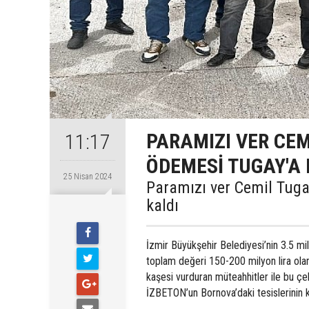
PARAMIZI VER CEM
11:17
ÖDEMESİ TUGAY'A 
25 Nisan 2024
Paramızı ver Cemil Tuga
kaldı
İzmir Büyükşehir Belediyesi’nin 3.5 mil
toplam değeri 150-200 milyon lira olan
kaşesi vurduran müteahhitler ile bu çek
İZBETON’un Bornova’daki tesislerinin k