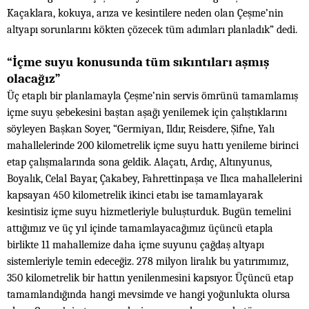
Kaçaklara, kokuya, arıza ve kesintilere neden olan Çeşme’nin
altyapı sorunlarını kökten çözecek tüm adımları planladık” dedi.
“İçme suyu konusunda tüm sıkıntıları aşmış
olacağız”
Üç etaplı bir planlamayla Çeşme’nin servis ömrünü tamamlamış
içme suyu şebekesini baştan aşağı yenilemek için çalıştıklarını
söyleyen Başkan Soyer, “Germiyan, Ildır, Reisdere, Şifne, Yalı
mahallelerinde 200 kilometrelik içme suyu hattı yenileme birinci
etap çalışmalarında sona geldik. Alaçatı, Ardıç, Altınyunus,
Boyalık, Celal Bayar, Çakabey, Fahrettinpaşa ve Ilıca mahallelerini
kapsayan 450 kilometrelik ikinci etabı ise tamamlayarak
kesintisiz içme suyu hizmetleriyle buluşturduk. Bugün temelini
attığımız ve üç yıl içinde tamamlayacağımız üçüncü etapla
birlikte 11 mahallemize daha içme suyunu çağdaş altyapı
sistemleriyle temin edeceğiz. 278 milyon liralık bu yatırımımız,
350 kilometrelik bir hattın yenilenmesini kapsıyor. Üçüncü etap
tamamlandığında hangi mevsimde ve hangi yoğunlukta olursa