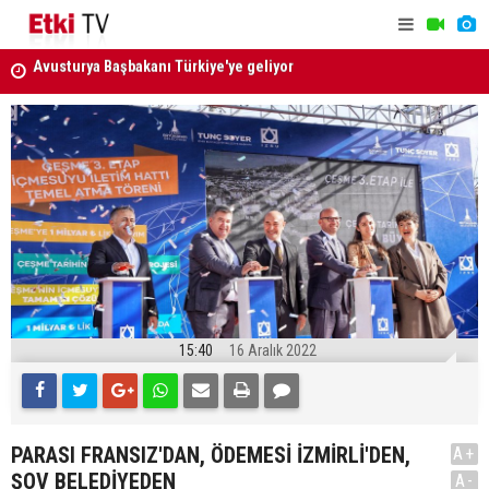
ATAMA KARARI RESMİ GAZETE'DE
Menderes B
uzaklaştırı
15:40
16 Aralık 2022
PARASI FRANSIZ'DAN, ÖDEMESİ İZMİRLİ'DEN,
A+
ŞOV BELEDİYEDEN
A-