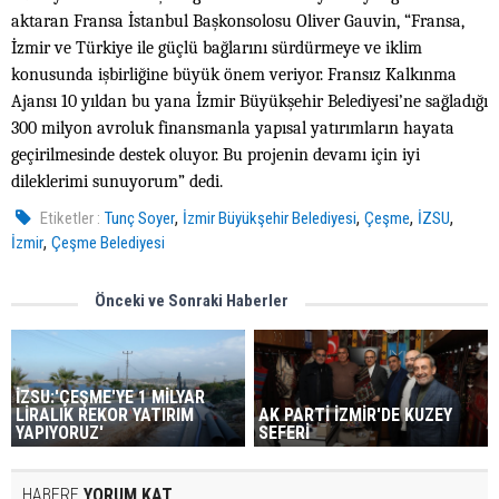
aktaran Fransa İstanbul Başkonsolosu Oliver Gauvin, “Fransa,
İzmir ve Türkiye ile güçlü bağlarını sürdürmeye ve iklim
konusunda işbirliğine büyük önem veriyor. Fransız Kalkınma
Ajansı 10 yıldan bu yana İzmir Büyükşehir Belediyesi’ne sağladığı
300 milyon avroluk finansmanla yapısal yatırımların hayata
geçirilmesinde destek oluyor. Bu projenin devamı için iyi
dileklerimi sunuyorum” dedi.
,
,
,
,
Etiketler :
Tunç Soyer
İzmir Büyükşehir Belediyesi
Çeşme
İZSU
,
İzmir
Çeşme Belediyesi
Önceki ve Sonraki Haberler
İZSU:'ÇEŞME'YE 1 MİLYAR
LİRALIK REKOR YATIRIM
AK PARTİ İZMİR'DE KUZEY
YAPIYORUZ'
SEFERİ
HABERE
YORUM KAT