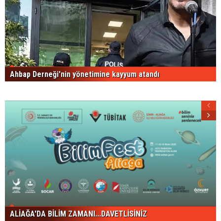
Ahbap Derneği'nin yönetimine kayyum atandı
ALİAĞA'DA BİLİM ZAMANI...DAVETLİSİNİZ