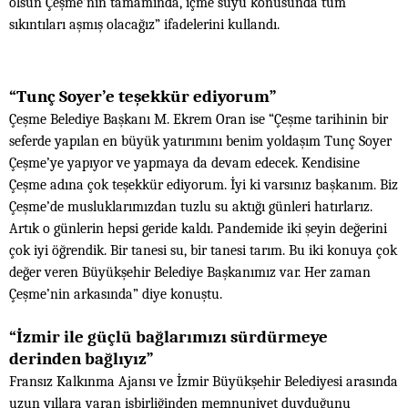
olsun Çeşme’nin tamamında, içme suyu konusunda tüm
sıkıntıları aşmış olacağız” ifadelerini kullandı.
“Tunç Soyer’e teşekkür ediyorum”
Çeşme Belediye Başkanı M. Ekrem Oran ise “Çeşme tarihinin bir
seferde yapılan en büyük yatırımını benim yoldaşım Tunç Soyer
Çeşme’ye yapıyor ve yapmaya da devam edecek. Kendisine
Çeşme adına çok teşekkür ediyorum. İyi ki varsınız başkanım. Biz
Çeşme’de musluklarımızdan tuzlu su aktığı günleri hatırlarız.
Artık o günlerin hepsi geride kaldı. Pandemide iki şeyin değerini
çok iyi öğrendik. Bir tanesi su, bir tanesi tarım. Bu iki konuya çok
değer veren Büyükşehir Belediye Başkanımız var. Her zaman
Çeşme’nin arkasında” diye konuştu.
“İzmir ile güçlü bağlarımızı sürdürmeye
derinden bağlıyız”
Fransız Kalkınma Ajansı ve İzmir Büyükşehir Belediyesi arasında
uzun yıllara varan işbirliğinden memnuniyet duyduğunu