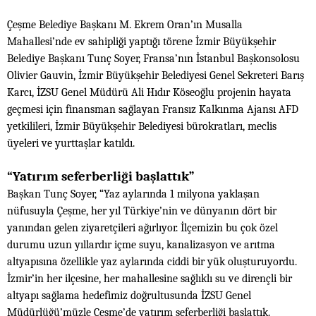
Çeşme Belediye Başkanı M. Ekrem Oran’ın Musalla
Mahallesi’nde ev sahipliği yaptığı törene İzmir Büyükşehir
Belediye Başkanı Tunç Soyer, Fransa’nın İstanbul Başkonsolosu
Olivier Gauvin, İzmir Büyükşehir Belediyesi Genel Sekreteri Barış
Karcı, İZSU Genel Müdürü Ali Hıdır Köseoğlu projenin hayata
geçmesi için finansman sağlayan Fransız Kalkınma Ajansı AFD
yetkilileri, İzmir Büyükşehir Belediyesi bürokratları, meclis
üyeleri ve yurttaşlar katıldı.
“Yatırım seferberliği başlattık”
Başkan Tunç Soyer, “Yaz aylarında 1 milyona yaklaşan
nüfusuyla Çeşme, her yıl Türkiye’nin ve dünyanın dört bir
yanından gelen ziyaretçileri ağırlıyor. İlçemizin bu çok özel
durumu uzun yıllardır içme suyu, kanalizasyon ve arıtma
altyapısına özellikle yaz aylarında ciddi bir yük oluşturuyordu.
İzmir’in her ilçesine, her mahallesine sağlıklı su ve dirençli bir
altyapı sağlama hedefimiz doğrultusunda İZSU Genel
Müdürlüğü’müzle Çeşme’de yatırım seferberliği başlattık.