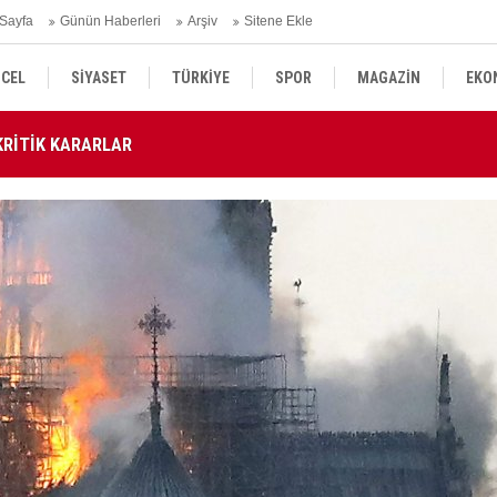
Sayfa
Günün Haberleri
Arşiv
Sitene Ekle
CEL
SİYASET
TÜRKİYE
SPOR
MAGAZİN
EKO
N KRİTİK KARARLAR
Mİ
KÜLTÜR SANAT
DÜNYA
SAĞLIK
AZETE'DE..