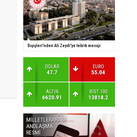
Dışişleri'nden Ali Zeydi'ye tebrik mesajı
DOLAR
EURO
47.7
55.04
ALTIN
BIST 100
6620.91
13818.2
MİLLETLERARASI
KURUL
ANDLAŞMA
KARARLA
RESMİ
GAZETE'