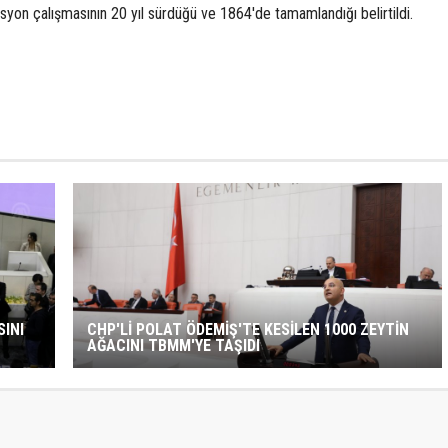
asyon çalışmasının 20 yıl sürdüğü ve 1864'de tamamlandığı belirtildi.
SINI
CHP'Lİ POLAT ÖDEMİŞ'TE KESİLEN 1000 ZEYTİN
AĞACINI TBMM'YE TAŞIDI