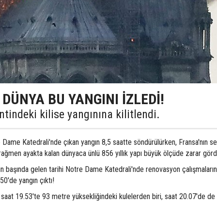
 DÜNYA BU YANGINI İZLEDİ!
indeki kilise yangınına kilitlendi.
re Dame Katedrali'nde çıkan yangın 8,5 saatte söndürülürken, Fransa'nın 
 rağmen ayakta kalan dünyaca ünlü 856 yıllık yapı büyük ölçüde zarar görd
in başında gelen tarihi Notre Dame Katedrali'nde renovasyon çalışmaların
50'de yangın çıktı!
aat 19.53'te 93 metre yüksekliğindeki kulelerden biri, saat 20.07'de de 