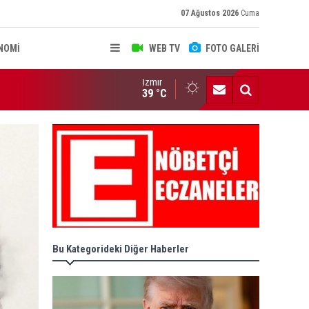
07 Ağustos 2026
Cuma
NOMİ
WEB TV
FOTO GALERİ
İzmir
LLETLERARASI ANDLAŞMA RESMİ GAZETE'DE
39 °C
Bu Kategorideki Diğer Haberler