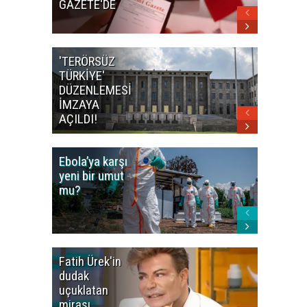
GAZETE'DE
'TERÖRSÜZ
Bakan F
TÜRKİYE'
İranlı
DÜZENLEMESİ
mevkidaş
İMZAYA
görüştü
AÇILDI!
Ebola’ya karşı
Dünya K
yeni bir umut
öncesi 
mu?
paniği
Fatih Ürek'in
Ünlülere
dudak
Uyuştur
uçuklatan
Soruştu
mirası
Son