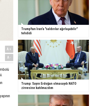
Trump'tan İran'a "saldırılar ağırlaşabilir"
tehdidi
A+
A-
sembolü
ü.
ın
Trump: Sayın Erdoğan olmasaydı NATO
zirvesine katılmazdım
yapının