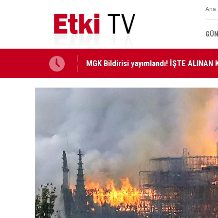
Ana 
GÜN
MGK Bildirisi yayımlandı! İŞTE ALINA
ANAYASA MAHKEMESİ KARARLARI R. G