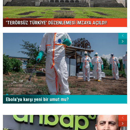
'TERÖRSÜZ TÜRKİYE' DÜZENLEMESİ İMZAYA AÇILDI!
Ebola’ya karşı yeni bir umut mu?