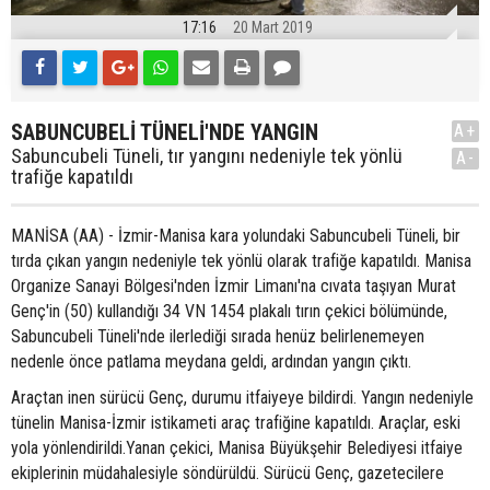
17:16
20 Mart 2019
SABUNCUBELİ TÜNELİ'NDE YANGIN
A+
Sabuncubeli Tüneli, tır yangını nedeniyle tek yönlü
A-
trafiğe kapatıldı
MANİSA (AA) - İzmir-Manisa kara yolundaki Sabuncubeli Tüneli, bir
tırda çıkan yangın nedeniyle tek yönlü olarak trafiğe kapatıldı. Manisa
Organize Sanayi Bölgesi'nden İzmir Limanı'na cıvata taşıyan Murat
Genç'in (50) kullandığı 34 VN 1454 plakalı tırın çekici bölümünde,
Sabuncubeli Tüneli'nde ilerlediği sırada henüz belirlenemeyen
nedenle önce patlama meydana geldi, ardından yangın çıktı.
Araçtan inen sürücü Genç, durumu itfaiyeye bildirdi. Yangın nedeniyle
tünelin Manisa-İzmir istikameti araç trafiğine kapatıldı. Araçlar, eski
yola yönlendirildi.Yanan çekici, Manisa Büyükşehir Belediyesi itfaiye
ekiplerinin müdahalesiyle söndürüldü. Sürücü Genç, gazetecilere