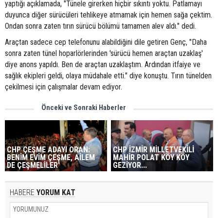
yaptığı açıklamada, "Tünele girerken hiçbir sıkıntı yoktu. Patlamayı
duyunca diğer sürücüleri tehlikeye atmamak için hemen sağa çektim.
Ondan sonra zaten tırın sürücü bölümü tamamen alev aldı." dedi.
Araçtan sadece cep telefonunu alabildiğini dile getiren Genç, "Daha
sonra zaten tünel hoparlörlerinden 'sürücü hemen araçtan uzaklaş'
diye anons yapıldı. Ben de araçtan uzaklaştım. Ardından itfaiye ve
sağlık ekipleri geldi, olaya müdahale etti." diye konuştu. Tırın tünelden
çekilmesi için çalışmalar devam ediyor.
Önceki ve Sonraki Haberler
CHP ÇEŞME ADAYI ORAN:
CHP İZMİR MİLLETVEKİLİ
BENİM EVİM ÇEŞME, AİLEM
MAHİR POLAT KÖY KÖY
DE ÇEŞMELİLER'
GEZİYOR...
HABERE
YORUM KAT