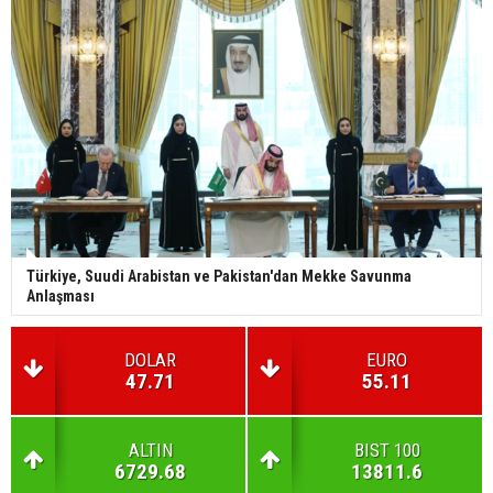
Türkiye, Suudi Arabistan ve Pakistan'dan Mekke Savunma
Anlaşması
DOLAR
EURO
47.71
55.11
ALTIN
BIST 100
6729.68
13811.6