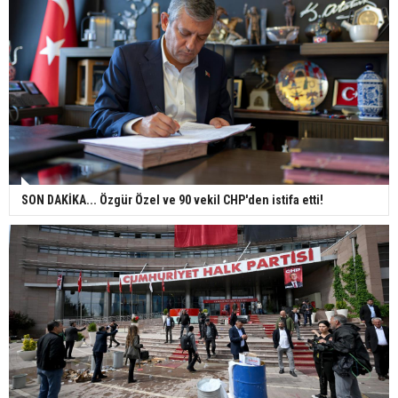
SON DAKİKA... Özgür Özel ve 90 vekil CHP'den istifa etti!