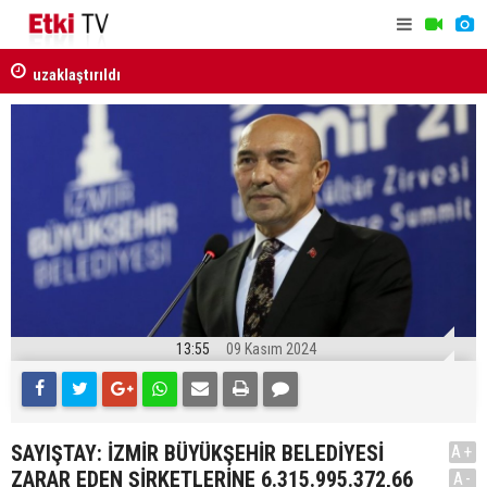
Van ve Afyonkarahisar'daki 2 faili meçhul cinayet
Milli Daya
aydınlatıldı
Güçlendiri
kabul edild
13:55
09 Kasım 2024
SAYIŞTAY: İZMİR BÜYÜKŞEHİR BELEDİYESİ
A+
ZARAR EDEN ŞİRKETLERİNE 6.315.995.372,66
A-