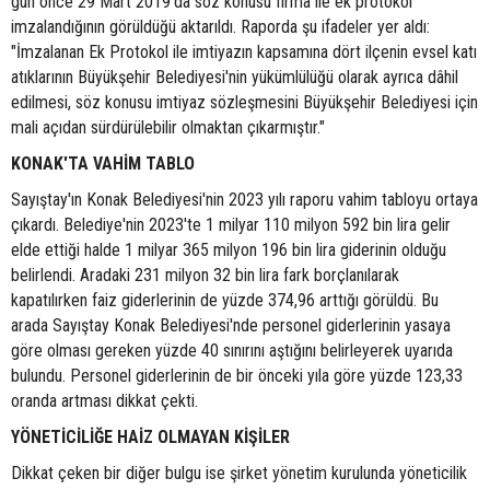
gün önce 29 Mart 2019'da söz konusu firma ile ek protokol
imzalandığının görüldüğü aktarıldı. Raporda şu ifadeler yer aldı:
"İmzalanan Ek Protokol ile imtiyazın kapsamına dört ilçenin evsel katı
atıklarının Büyükşehir Belediyesi'nin yükümlülüğü olarak ayrıca dâhil
edilmesi, söz konusu imtiyaz sözleşmesini Büyükşehir Belediyesi için
mali açıdan sürdürülebilir olmaktan çıkarmıştır."
KONAK'TA VAHİM TABLO
Sayıştay'ın Konak Belediyesi'nin 2023 yılı raporu vahim tabloyu ortaya
çıkardı. Belediye'nin 2023'te 1 milyar 110 milyon 592 bin lira gelir
elde ettiği halde 1 milyar 365 milyon 196 bin lira giderinin olduğu
belirlendi. Aradaki 231 milyon 32 bin lira fark borçlanılarak
kapatılırken faiz giderlerinin de yüzde 374,96 arttığı görüldü. Bu
arada Sayıştay Konak Belediyesi'nde personel giderlerinin yasaya
göre olması gereken yüzde 40 sınırını aştığını belirleyerek uyarıda
bulundu. Personel giderlerinin de bir önceki yıla göre yüzde 123,33
oranda artması dikkat çekti.
YÖNETİCİLİĞE HAİZ OLMAYAN KİŞİLER
Dikkat çeken bir diğer bulgu ise şirket yönetim kurulunda yöneticilik