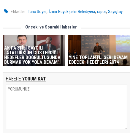
,
,
,
Etiketler :
Tunç Soyer
İzmir Büyükşehir Belediyesi
rapor
Sayıştay
Önceki ve Sonraki Haberler
AK PARTİLİ SAYGILI
:'ATATÜRK'ÜN GÖSTERDİĞİ
HEDEFLER DOĞRULTUSUNDA
YİNE TOPLANTI...SERİ DEVAM
DURMAK YOK YOLA DEVAM'
EDECEK. HEDEFLERİ 2074
HABERE
YORUM KAT