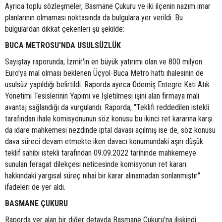
Ayrıca toplu sözleşmeler, Basmane Çukuru ve iki ilçenin nazım imar
planlarının olmaması noktasında da bulgulara yer verildi. Bu
bulgulardan dikkat çekenleri şu şekilde:
BUCA METROSU'NDA USULSÜZLÜK
Sayıştay raporunda; İzmir'in en büyük yatırımı olan ve 800 milyon
Euro'ya mal olması beklenen Üçyol-Buca Metro hattı ihalesinin de
usulsüz yapıldığı belirtildi. Raporda ayırca Ödemiş Entegre Katı Atık
Yönetimi Tesislerinin Yapımı ve İşletilmesi işini alan firmaya mali
avantaj sağlandığı da vurgulandı. Raporda, "Teklifi reddedilen istekli
tarafından ihale komisyonunun söz konusu bu ikinci ret kararına karşı
da idare mahkemesi nezdinde iptal davası açılmış ise de, söz konusu
dava süreci devam etmekte iken davacı konumundaki aşırı düşük
teklif sahibi istekli tarafından 09.09.2022 tarihinde mahkemeye
sunulan feragat dilekçesi neticesinde komisyonun ret kararı
hakkındaki yargısal süreç nihai bir karar alınamadan sonlanmıştır"
ifadeleri de yer aldı.
BASMANE ÇUKURU
Raporda yer alan bir diğer detayda Basmane Çukuru'na ilişkindi.