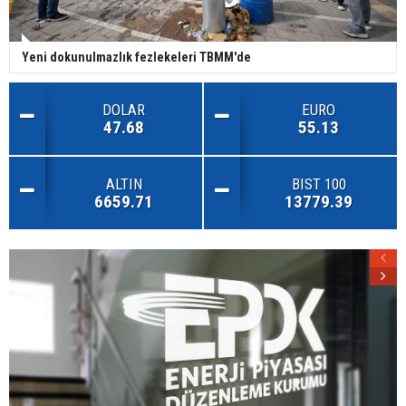
Yeni dokunulmazlık fezlekeleri TBMM'de
DOLAR
EURO
47.68
55.13
ALTIN
BIST 100
6659.71
13779.39