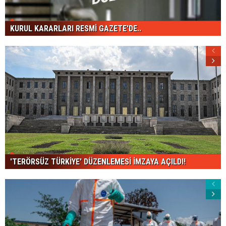
KURUL KARARLARI RESMİ GAZETE'DE..
'TERÖRSÜZ TÜRKİYE' DÜZENLEMESİ İMZAYA AÇILDI!