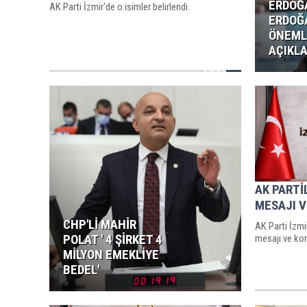
ERDOĞA
AK Parti İzmir'de o isimler belirlendi.
ERDOĞ
ÖNEML
AÇIKL
AK PARTİ
MESAJI V
CHP'Lİ MAHİR
AK Parti İzmi
POLAT ' 4 ŞİRKET 4
mesajı ve ko
MİLYON EMEKLİYE
BEDEL'