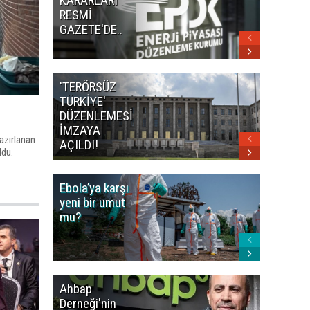
KARARLARI
ANDLA
RESMİ
RESMİ
GAZETE'DE..
GAZETE
'TERÖRSÜZ
Bakan F
TÜRKİYE'
İranlı
DÜZENLEMESİ
mevkidaş
İMZAYA
görüştü
hazırlanan
AÇILDI!
ldu.
Ebola’ya karşı
Dünya K
yeni bir umut
öncesi 
mu?
paniği
Ahbap
Fatih Ür
Derneği'nin
dudak