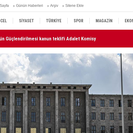
Sayfa
Günün Haberleri
Arşiv
Sitene Ekle
ün Güçlendirilmesi kanun teklifi Adalet Komisyonu'nda kabul
CEL
SİYASET
TÜRKİYE
SPOR
MAGAZİN
EKO
AN
KÜLTÜR SANAT
DÜNYA
SAĞLIK