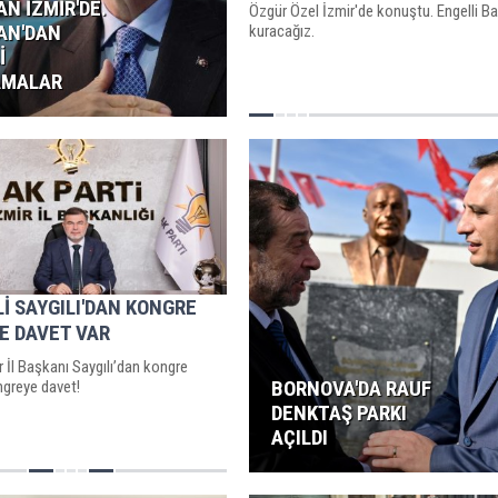
N İZMİR'DE.
Özgür Özel İzmir'de konuştu. Engelli Ba
AN'DAN
kuracağız.
İ
AMALAR
Lİ SAYGILI'DAN KONGRE
E DAVET VAR
r İl Başkanı Saygılı’dan kongre
BORNOVA'DA RAUF
ngreye davet!
DENKTAŞ PARKI
AÇILDI