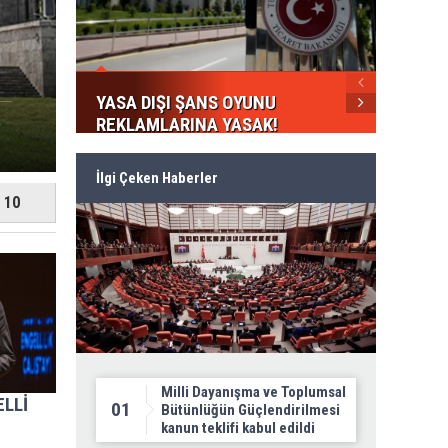
YASA DIŞI ŞANS OYUNU
REKLAMLARINA YASAK!
GELECEK PARTİSİ FES
İlgi Çeken Haberler
10
Milli Dayanışma ve Toplumsal
ELLİ
01
Bütünlüğün Güçlendirilmesi
kanun teklifi kabul edildi