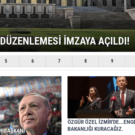
LI MEVKİDAŞI İLE GÖRÜŞTÜ
5
6
7
8
9
ÖZGÜR ÖZEL İZMİR'DE...ENG
BAKANLIĞI KURACAĞIZ.
RBAŞKANI