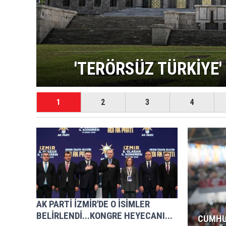
BAKAN FİDAN İRAN
1
2
3
4
AK PARTİ İZMİR'DE O İSİMLER
BELİRLENDİ...KONGRE HEYECANI...
CUMHU