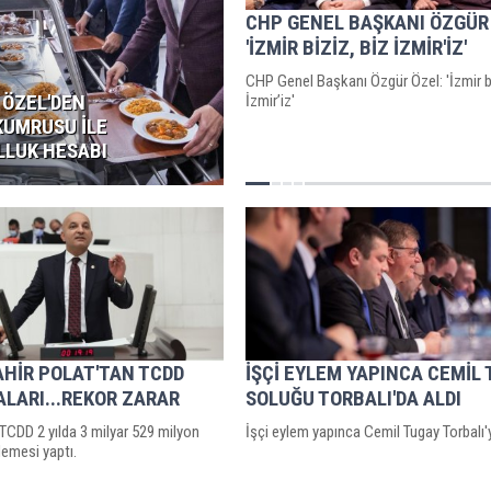
CHP GENEL BAŞKANI ÖZGÜR
'İZMİR BİZİZ, BİZ İZMİR'İZ'
CHP Genel Başkanı Özgür Özel: 'İzmir bi
 ÖZEL'DEN
İzmir’iz'
KUMRUSU İLE
LLUK HESABI
AHİR POLAT'TAN TCDD
İŞÇİ EYLEM YAPINCA CEMİL
LARI...REKOR ZARAR
SOLUĞU TORBALI'DA ALDI
 TCDD 2 yılda 3 milyar 529 milyon
İşçi eylem yapınca Cemil Tugay Torbalı'
demesi yaptı.