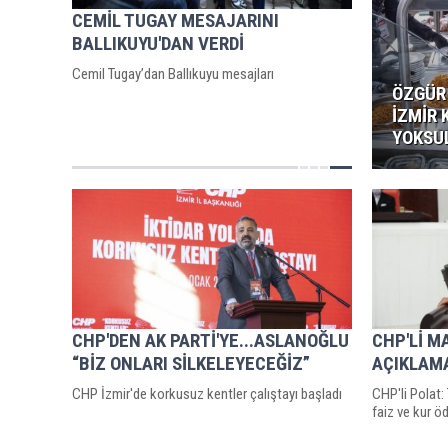
CEMİL TUGAY MESAJARINI
BALLIKUYU'DAN VERDİ
Cemil Tugay’dan Ballıkuyu mesajları
ÖZGÜR
İZMİR 
YOKSU
CHP'DEN AK PARTİ'YE...ASLANOĞLU
CHP'Lİ M
“BİZ ONLARI SİLKELEYECEĞİZ”
AÇIKLAMA
CHP İzmir'de korkusuz kentler çalıştayı başladı
CHP'li Polat:
faiz ve kur ö