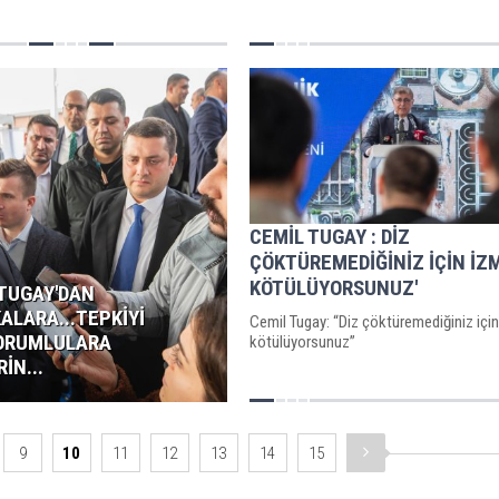
CEMİL TUGAY : DİZ
ÇÖKTÜREMEDİĞİNİZ İÇİN İZM
KÖTÜLÜYORSUNUZ'
 TUGAY'DAN
ALARA...TEPKİYİ
Cemil Tugay: “Diz çöktüremediğiniz için 
SORUMLULARA
kötülüyorsunuz”
İN...
9
10
11
12
13
14
15