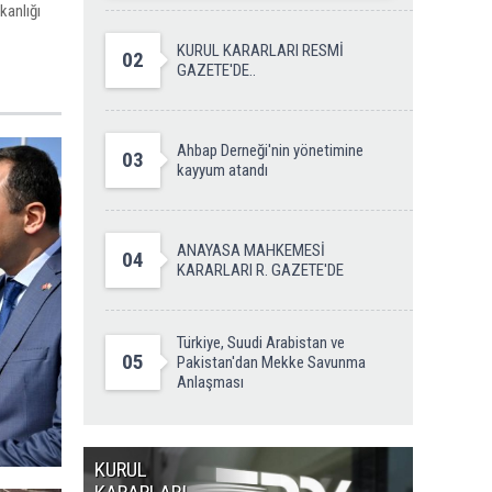
kanlığı
KURUL KARARLARI RESMİ
02
GAZETE'DE..
Ahbap Derneği'nin yönetimine
03
kayyum atandı
ANAYASA MAHKEMESİ
04
KARARLARI R. GAZETE'DE
Türkiye, Suudi Arabistan ve
05
Pakistan'dan Mekke Savunma
Anlaşması
KURUL
MİLLET