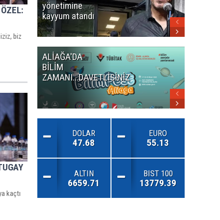
yönetimine
uçuklat
 ÖZEL:
kayyum atandı
mirası
paylaşıld
şey iki k
ziz, biz
kaldı
ALİAĞA'DA
OKAN
BİLİM
BAYÜLGE
ZAMANI...DAVETLİSİNİZ
ROBOT
SOPHİA
İZMİRLİ
İLE BİR
GELDİ
DOLAR
EURO
47.68
55.13
 TUGAY
ALTIN
BIST 100
6659.71
13779.39
ya kaçtı