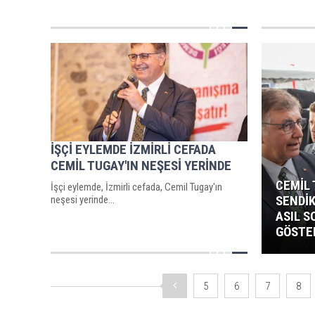
İŞÇİ EYLEMDE İZMİRLİ CEFADA
CEMİL TUGAY'IN NEŞESİ YERİNDE
CEMİL
İşçi eylemde, İzmirli cefada, Cemil Tugay'ın
SENDİK
neşesi yerinde...
ASIL 
GÖSTER
5
6
7
8