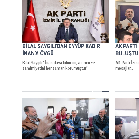
BİLAL SAYGILI'DAN EYYÜP KADİR
AK PARTİ
İNAN'A ÖVGÜ
BULUŞTU.
Bilal Saygılı ' İnan dava bilincini, azmini ve
AK Parti İzm
samimiyetini her zaman korumuştur’’
mesajlar…