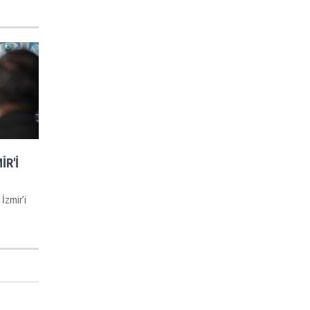
İR'İ
İzmir’i