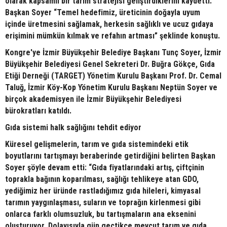
olarak kapsamlı bir tarım stratejisi geliştirdiklerini kaydetti.
Başkan Soyer “Temel hedefimiz, üreticinin doğayla uyum
içinde üretmesini sağlamak, herkesin sağlıklı ve ucuz gıdaya
erişimini mümkün kılmak ve refahın artması” şeklinde konuştu.
Kongre'ye İzmir Büyükşehir Belediye Başkanı Tunç Soyer, İzmir
Büyükşehir Belediyesi Genel Sekreteri Dr. Buğra Gökçe, Gıda
Etiği Derneği (TARGET) Yönetim Kurulu Başkanı Prof. Dr. Cemal
Taluğ, İzmir Köy-Kop Yönetim Kurulu Başkanı Neptün Soyer ve
birçok akademisyen ile İzmir Büyükşehir Belediyesi
bürokratları katıldı.
Gıda sistemi halk sağlığını tehdit ediyor
Küresel gelişmelerin, tarım ve gıda sistemindeki etik
boyutlarını tartışmayı beraberinde getirdiğini belirten Başkan
Soyer şöyle devam etti: “Gıda fiyatlarındaki artış, çiftçinin
toprakla bağının koparılması, sağlığı tehlikeye atan GDO,
yediğimiz her üründe rastladığımız gıda hileleri, kimyasal
tarımın yaygınlaşması, suların ve toprağın kirlenmesi gibi
onlarca farklı olumsuzluk, bu tartışmaların ana eksenini
oluşturuyor. Dolayısıyla gün geçtikçe mevcut tarım ve gıda