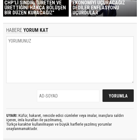
CHP'Lİ SINDIR: “ÜRETEN VE
EKONOMİYİ UÇURACAĞIZ
ÜRETTİĞİNİ HAKÇA BÖLÜŞEN
DEDİLER ENFLASYONU
BİR DÜZEN KURACAĞIZ”
UÇURDULAR
HABERE
YORUM KAT
UYARI:
Küfür, hakaret, rencide edici cümleler veya imalar, inançlara saldırı
içeren, imla kuralları ile yazılmamış,
Türkçe karakter kullanılmayan ve büyük harflerle yazılmış yorumlar
onaylanmamaktadır.