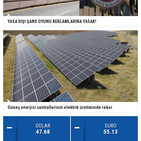
YASA DIŞI ŞANS OYUNU REKLAMLARINA YASAK!
Güneş enerjisi santrallerinin elektrik üretiminde rekor
DOLAR
EURO
47.68
55.13