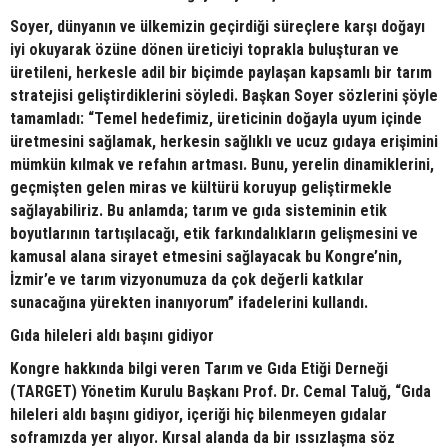
Soyer, dünyanın ve ülkemizin geçirdiği süreçlere karşı doğayı
iyi okuyarak özüne dönen üreticiyi toprakla buluşturan ve
üretileni, herkesle adil bir biçimde paylaşan kapsamlı bir tarım
stratejisi geliştirdiklerini söyledi. Başkan Soyer sözlerini şöyle
tamamladı: “Temel hedefimiz, üreticinin doğayla uyum içinde
üretmesini sağlamak, herkesin sağlıklı ve ucuz gıdaya erişimini
mümkün kılmak ve refahın artması. Bunu, yerelin dinamiklerini,
geçmişten gelen miras ve kültürü koruyup geliştirmekle
sağlayabiliriz. Bu anlamda; tarım ve gıda sisteminin etik
boyutlarının tartışılacağı, etik farkındalıkların gelişmesini ve
kamusal alana sirayet etmesini sağlayacak bu Kongre’nin,
İzmir’e ve tarım vizyonumuza da çok değerli katkılar
sunacağına yürekten inanıyorum” ifadelerini kullandı.
Gıda hileleri aldı başını gidiyor
Kongre hakkında bilgi veren Tarım ve Gıda Etiği Derneği
(TARGET) Yönetim Kurulu Başkanı Prof. Dr. Cemal Taluğ, “Gıda
hileleri aldı başını gidiyor, içeriği hiç bilenmeyen gıdalar
soframızda yer alıyor. Kırsal alanda da bir ıssızlaşma söz