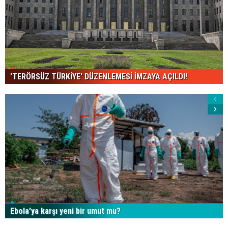
'TERÖRSÜZ TÜRKİYE' DÜZENLEMESİ İMZAYA AÇILDI!
Ebola’ya karşı yeni bir umut mu?