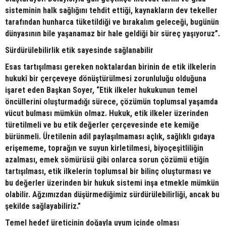
sisteminin halk sağlığını tehdit ettiği, kaynakların dev tekeller
tarafından hunharca tüketildiği ve bırakalım geleceği, bugünün
dünyasının bile yaşanamaz bir hale geldiği bir süreç yaşıyoruz”.
Sürdürülebilirlik etik sayesinde sağlanabilir
Esas tartışılması gereken noktalardan birinin de etik ilkelerin
hukukî bir çerçeveye dönüştürülmesi zorunluluğu olduğuna
işaret eden Başkan Soyer, “Etik ilkeler hukukunun temel
öncüllerini oluşturmadığı sürece, çözümün toplumsal yaşamda
vücut bulması mümkün olmaz. Hukuk, etik ilkeler üzerinden
türetilmeli ve bu etik değerler çerçevesinde ete kemiğe
bürünmeli. Üretilenin adil paylaşılmaması açlık, sağlıklı gıdaya
erişememe, toprağın ve suyun kirletilmesi, biyoçeşitliliğin
azalması, emek sömürüsü gibi onlarca sorun çözümü etiğin
tartışılması, etik ilkelerin toplumsal bir bilinç oluşturması ve
bu değerler üzerinden bir hukuk sistemi inşa etmekle mümkün
olabilir. Ağzımızdan düşürmediğimiz sürdürülebilirliği, ancak bu
şekilde sağlayabiliriz.”
Temel hedef üreticinin doğayla uyum içinde olması