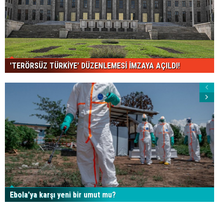
'TERÖRSÜZ TÜRKİYE' DÜZENLEMESİ İMZAYA AÇILDI!
Ebola’ya karşı yeni bir umut mu?