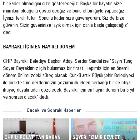
bir kader olmadığını size göstereceğiz. Başka bir hayatın size
mümkün olduğunu göstereceğiz ve bunu el birliğiyle yapacağız.
İçinizi ferah tutun. Sonuna kadar size güveniyorum. Siz de bize
güvenin. Sizin güveninize layık olmak için canla başla çalışacağız”
dedi.
BAYRAKLI İÇİN EN HAYIRLI DÖNEM
CHP Bayraklı Belediye Başkan Adayı Serdar Sandal ise “Sayın Tunç
Soyer Bayraklımız için bulunmaz bir fırsat. Hepimiz için en önemli
dönem önümüzdeki süreç olacak. Çünkü artık Büyükşehir Belediyesi
ile birlikte tüm dertlerimizin çözümü ilk elden herhangi bir sıkıntıya
ihtiyaç duyulmadan çözülecek. Bayraklı için en hayırlı dönem bu 5 yıl
ve sonrası olacak” dedi.
Önceki ve Sonraki Haberler
CHP'Lİ POLAT'TAN BAKAN
SOYER: “İZMİR DEVLET