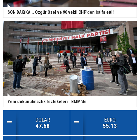
SON DAKİKA... Özgür Özel ve 90 vekil CHP'den istifa etti!
Yeni dokunulmazlık fezlekeleri TBMM'de
DOLAR
EURO
47.68
55.13