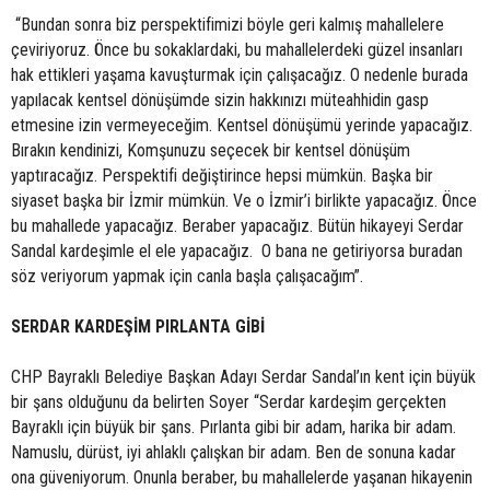
“Bundan sonra biz perspektifimizi böyle geri kalmış mahallelere
çeviriyoruz. Önce bu sokaklardaki, bu mahallelerdeki güzel insanları
hak ettikleri yaşama kavuşturmak için çalışacağız. O nedenle burada
yapılacak kentsel dönüşümde sizin hakkınızı müteahhidin gasp
etmesine izin vermeyeceğim. Kentsel dönüşümü yerinde yapacağız.
Bırakın kendinizi, Komşunuzu seçecek bir kentsel dönüşüm
yaptıracağız. Perspektifi değiştirince hepsi mümkün. Başka bir
siyaset başka bir İzmir mümkün. Ve o İzmir’i birlikte yapacağız. Önce
bu mahallede yapacağız. Beraber yapacağız. Bütün hikayeyi Serdar
Sandal kardeşimle el ele yapacağız. O bana ne getiriyorsa buradan
söz veriyorum yapmak için canla başla çalışacağım”.
SERDAR KARDEŞİM PIRLANTA GİBİ
CHP Bayraklı Belediye Başkan Adayı Serdar Sandal’ın kent için büyük
bir şans olduğunu da belirten Soyer “Serdar kardeşim gerçekten
Bayraklı için büyük bir şans. Pırlanta gibi bir adam, harika bir adam.
Namuslu, dürüst, iyi ahlaklı çalışkan bir adam. Ben de sonuna kadar
ona güveniyorum. Onunla beraber, bu mahallelerde yaşanan hikayenin