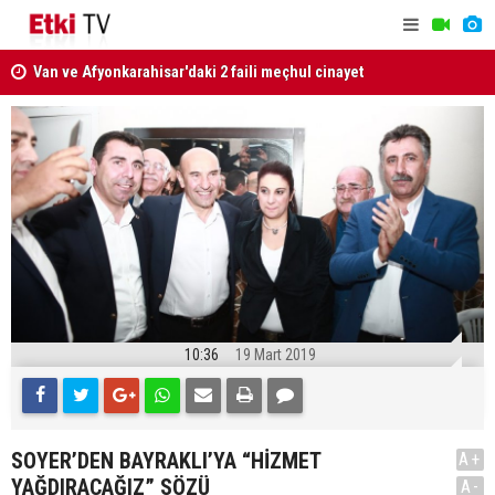
Van ve Afyonkarahisar'daki 2 faili meçhul cinayet
Milli Daya
aydınlatıldı
Güçlendiri
kabul edild
10:36
19 Mart 2019
SOYER’DEN BAYRAKLI’YA “HİZMET
A+
YAĞDIRACAĞIZ” SÖZÜ
A-