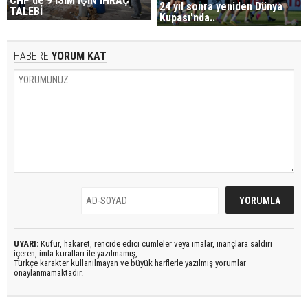
CHP'de 9 İSİM İÇİN İHRAÇ
24 yıl sonra yeniden Dünya
TALEBİ
Kupası'nda..
HABERE
YORUM KAT
UYARI:
Küfür, hakaret, rencide edici cümleler veya imalar, inançlara saldırı
içeren, imla kuralları ile yazılmamış,
Türkçe karakter kullanılmayan ve büyük harflerle yazılmış yorumlar
onaylanmamaktadır.