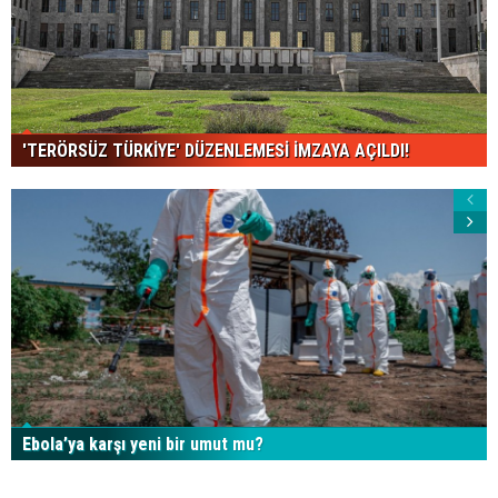
'TERÖRSÜZ TÜRKİYE' DÜZENLEMESİ İMZAYA AÇILDI!
Ebola’ya karşı yeni bir umut mu?