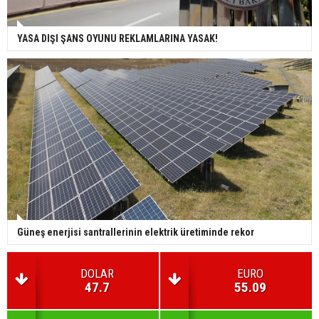
YASA DIŞI ŞANS OYUNU REKLAMLARINA YASAK!
Güneş enerjisi santrallerinin elektrik üretiminde rekor
DOLAR
EURO
47.7
55.09