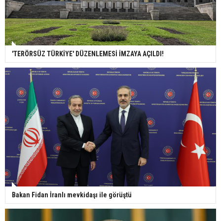
'TERÖRSÜZ TÜRKİYE' DÜZENLEMESİ İMZAYA AÇILDI!
Bakan Fidan İranlı mevkidaşı ile görüştü