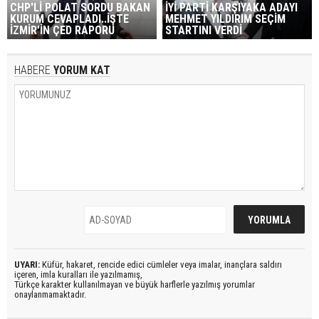
CHP'Lİ POLAT SORDU BAKAN
İYİ PARTİ KARŞIYAKA ADAYI
KURUM CEVAPLADI..İŞTE
MEHMET YILDIRIM SEÇİM
İZMİR'İN ÇED RAPORU
STARTINI VERDİ
HABERE
YORUM KAT
UYARI:
Küfür, hakaret, rencide edici cümleler veya imalar, inançlara saldırı
içeren, imla kuralları ile yazılmamış,
Türkçe karakter kullanılmayan ve büyük harflerle yazılmış yorumlar
onaylanmamaktadır.