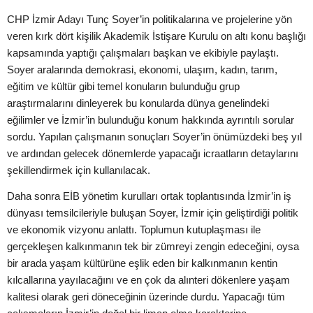
CHP İzmir Adayı Tunç Soyer’in politikalarına ve projelerine yön
veren kırk dört kişilik Akademik İstişare Kurulu on altı konu başlığı
kapsamında yaptığı çalışmaları başkan ve ekibiyle paylaştı.
Soyer aralarında demokrasi, ekonomi, ulaşım, kadın, tarım,
eğitim ve kültür gibi temel konuların bulunduğu grup
araştırmalarını dinleyerek bu konularda dünya genelindeki
eğilimler ve İzmir’in bulunduğu konum hakkında ayrıntılı sorular
sordu. Yapılan çalışmanın sonuçları Soyer’in önümüzdeki beş yıl
ve ardından gelecek dönemlerde yapacağı icraatların detaylarını
şekillendirmek için kullanılacak.
Daha sonra EİB yönetim kurulları ortak toplantısında İzmir’in iş
dünyası temsilcileriyle buluşan Soyer, İzmir için geliştirdiği politik
ve ekonomik vizyonu anlattı. Toplumun kutuplaşması ile
gerçekleşen kalkınmanın tek bir zümreyi zengin edeceğini, oysa
bir arada yaşam kültürüne eşlik eden bir kalkınmanın kentin
kılcallarına yayılacağını ve en çok da alınteri dökenlere yaşam
kalitesi olarak geri döneceğinin üzerinde durdu. Yapacağı tüm