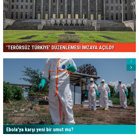
'TERÖRSÜZ TÜRKİYE' DÜZENLEMESİ İMZAYA AÇILDI!
Ebola’ya karşı yeni bir umut mu?