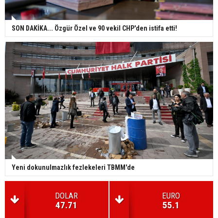
SON DAKİKA... Özgür Özel ve 90 vekil CHP'den istifa etti!
Yeni dokunulmazlık fezlekeleri TBMM'de
DOLAR
EURO
47.71
55.1