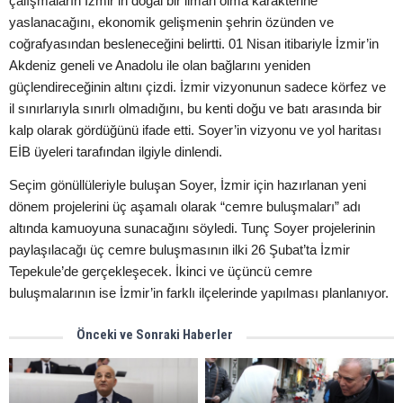
çalışmaların İzmir’in doğal bir liman olma karakterine
yaslanacağını, ekonomik gelişmenin şehrin özünden ve
coğrafyasından besleneceğini belirtti. 01 Nisan itibariyle İzmir’in
Akdeniz geneli ve Anadolu ile olan bağlarını yeniden
güçlendireceğinin altını çizdi. İzmir vizyonunun sadece körfez ve
il sınırlarıyla sınırlı olmadığını, bu kenti doğu ve batı arasında bir
kalp olarak gördüğünü ifade etti. Soyer’in vizyonu ve yol haritası
EİB üyeleri tarafından ilgiyle dinlendi.
Seçim gönüllüleriyle buluşan Soyer, İzmir için hazırlanan yeni
dönem projelerini üç aşamalı olarak “cemre buluşmaları” adı
altında kamuoyuna sunacağını söyledi. Tunç Soyer projelerinin
paylaşılacağı üç cemre buluşmasının ilki 26 Şubat’ta İzmir
Tepekule’de gerçekleşecek. İkinci ve üçüncü cemre
buluşmalarının ise İzmir’in farklı ilçelerinde yapılması planlanıyor.
Önceki ve Sonraki Haberler