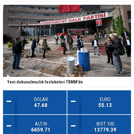
Yeni dokunulmazlık fezlekeleri TBMM'de
DOLAR
EURO
47.68
55.13
ALTIN
BIST 100
6659.71
13779.39