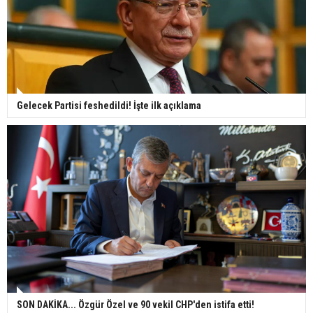
Gelecek Partisi feshedildi! İşte ilk açıklama
SON DAKİKA... Özgür Özel ve 90 vekil CHP'den istifa etti!