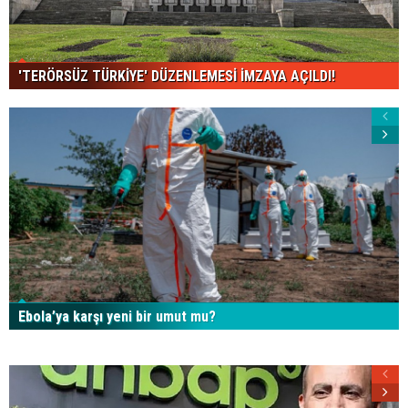
'TERÖRSÜZ TÜRKİYE' DÜZENLEMESİ İMZAYA AÇILDI!
Ebola’ya karşı yeni bir umut mu?