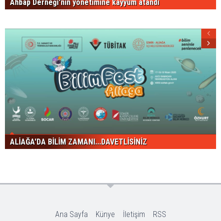
Ahbap Derneği'nin yönetimine kayyum atandı
ALİAĞA'DA BİLİM ZAMANI...DAVETLİSİNİZ
Ana Sayfa
Künye
İletişim
RSS