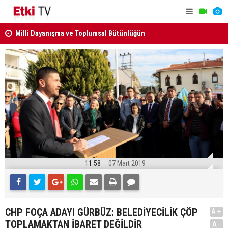
kabul edildi
ANAYASA M
KURUL KARARLARI RESMİ GAZETE'DE..
11:58
07 Mart 2019
CHP FOÇA ADAYI GÜRBÜZ: BELEDİYECİLİK ÇÖP
A+
TOPLAMAKTAN İBARET DEĞİLDİR
A-