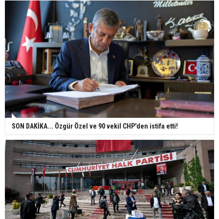
SON DAKİKA... Özgür Özel ve 90 vekil CHP'den istifa etti!