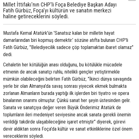
Millet İttifakı'nın CHP'li Foça Belediye Başkan Adayı
Fatih Gürbüz, Foça'yı kültürün ve sanatın merkezi
haline getireceklerini söyledi.
Mustafa Kemal Atatürk'ün 'Sanatsız kalan bir milletin hayat
damarlarından biri kopmuş demektir.’ sözüne atıfta bulunan CHP'li
Fatih Gürbüz, "Belediyecilik sadece çöp toplamaktan ibaret olamaz"
dedi.
Cehaletin her kötülüğün anası olduğunu, bu kötülükle mücadele
etmenin de ancak sanatçı ruhlu, nitelikli gençler yetiştirmekle
mümkün olabileceğini belirten Fatih Gürbüz, "İkinci dünya savaşında
yerle bir olan Almanya'da savaş sonrası yiyecek ekmek bulmakta
zorlanan Almanların burada yaptığı ilk işlerden biri tiyatro ve opera
binalarının onarımı olmuştur. Çünkü sanat her şeyin üstesinden gelir.
Sanata ve sanatçıya değer veren Büyük Önderimiz Atatürk de
toplumların ileri medeniyet seviyesine ancak sanata gerekli önemin
verildiği takdirde ulaşabileceğine işaret etmiştir" diyerek, görevi
devir aldıktan sonra Foça'da kültür ve sanat etkinliklerine özel önem
vereceklerini söyledi.