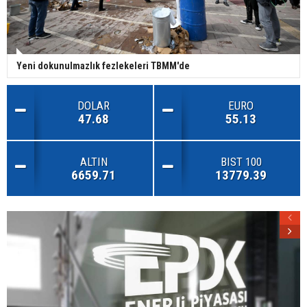
Yeni dokunulmazlık fezlekeleri TBMM'de
DOLAR
EURO
47.68
55.13
ALTIN
BIST 100
6659.71
13779.39