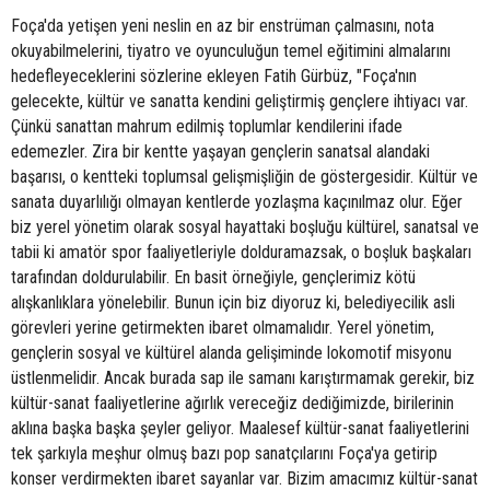
Foça'da yetişen yeni neslin en az bir enstrüman çalmasını, nota
okuyabilmelerini, tiyatro ve oyunculuğun temel eğitimini almalarını
hedefleyeceklerini sözlerine ekleyen Fatih Gürbüz, "Foça'nın
gelecekte, kültür ve sanatta kendini geliştirmiş gençlere ihtiyacı var.
Çünkü sanattan mahrum edilmiş toplumlar kendilerini ifade
edemezler. Zira bir kentte yaşayan gençlerin sanatsal alandaki
başarısı, o kentteki toplumsal gelişmişliğin de göstergesidir. Kültür ve
sanata duyarlılığı olmayan kentlerde yozlaşma kaçınılmaz olur. Eğer
biz yerel yönetim olarak sosyal hayattaki boşluğu kültürel, sanatsal ve
tabii ki amatör spor faaliyetleriyle dolduramazsak, o boşluk başkaları
tarafından doldurulabilir. En basit örneğiyle, gençlerimiz kötü
alışkanlıklara yönelebilir. Bunun için biz diyoruz ki, belediyecilik asli
görevleri yerine getirmekten ibaret olmamalıdır. Yerel yönetim,
gençlerin sosyal ve kültürel alanda gelişiminde lokomotif misyonu
üstlenmelidir. Ancak burada sap ile samanı karıştırmamak gerekir, biz
kültür-sanat faaliyetlerine ağırlık vereceğiz dediğimizde, birilerinin
aklına başka başka şeyler geliyor. Maalesef kültür-sanat faaliyetlerini
tek şarkıyla meşhur olmuş bazı pop sanatçılarını Foça'ya getirip
konser verdirmekten ibaret sayanlar var. Bizim amacımız kültür-sanat