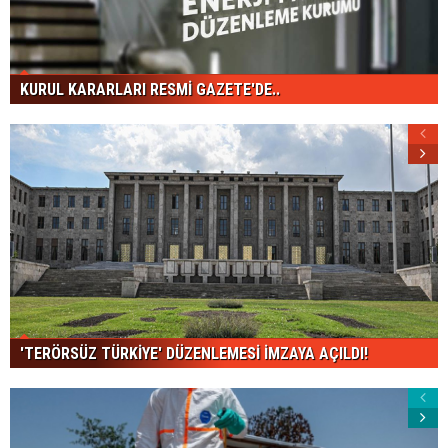
KURUL KARARLARI RESMİ GAZETE'DE..
'TERÖRSÜZ TÜRKİYE' DÜZENLEMESİ İMZAYA AÇILDI!