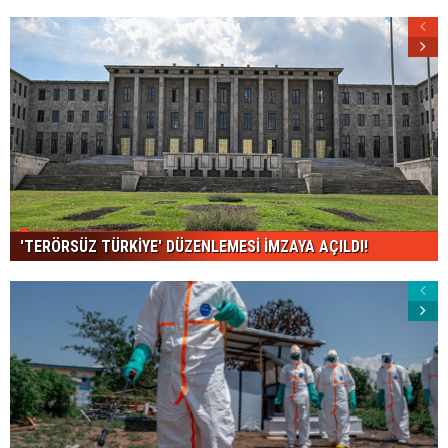
'TERÖRSÜZ TÜRKİYE' DÜZENLEMESİ İMZAYA AÇILDI!