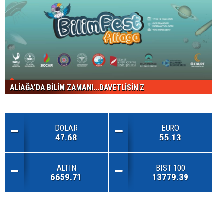
ALİAĞA'DA BİLİM ZAMANI...DAVETLİSİNİZ
DOLAR
EURO
47.68
55.13
ALTIN
BIST 100
6659.71
13779.39