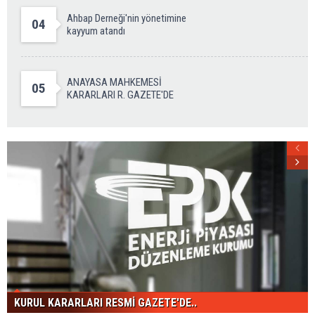
Ahbap Derneği'nin yönetimine
04
kayyum atandı
ANAYASA MAHKEMESİ
05
KARARLARI R. GAZETE'DE
KURUL KARARLARI RESMİ GAZETE'DE..