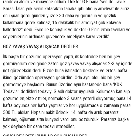
randevu aldım ve muayene oldum. Doktor G.E bana “sen de Tavuk
Karası falan yok senin kataraktın tabaka gibi olmuş ameliyat ile alırız
onu şuan gördüğünden yüzde 30 daha iyi görürsün ve gözlük
kullanmana gerek kalmaz, 15 dakikalık bir ameliyat çok kolayca
hallederiz” dedi. Eşim ile konuştuk ve doktor G.E'nin emin tavırları ve
söylemlerinin ardından güvenerek ameliyata karar verdik”
GÖZ YAVAŞ YAVAŞ ALIŞACAK DEDİLER
İlk başta bir gözüme operasyon yaptı, ilk kontrolde ben bir şey
görmüyorum dediğinde zaten göz yavaş yavaş alışacak 2-3 ay içinde
net göreceksin dedi. Bizde buna istinaden bekledik ve ertesi hafta
ikinci gözümden operasyon geçirdim. Oda aynı oldu hiç bir şey
görmemeye başladım. Bunun üzerine aynı hastanede bana 'KÖK
Tedavisi' dedikleri tedaviyi S adlı doktor uyguladı. Kolumdan kan alıp
gözüme enjekte ettiler, normalde 3 seans yeterli oluyormuş bana 14
hafta boyunca her hafta yaptılar ve her uygulamada o zamanın parası
500 TL aldılar. Hepsini nakit ödedik. 14. hafta da artık paramız
kalmadı, oğlumun altın künyesi vardı onu bozdurduk. Paramız başka
yok deyince bir daha tedavi etmediler,