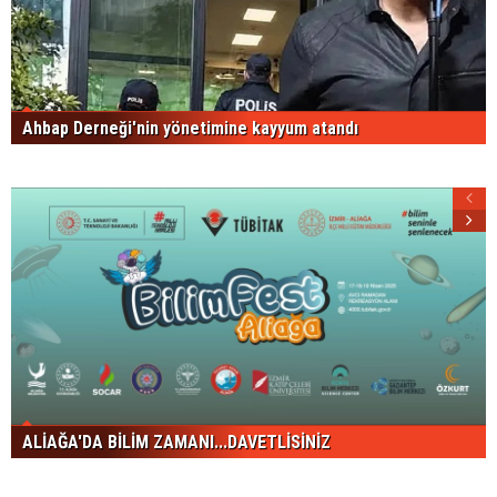
Ahbap Derneği'nin yönetimine kayyum atandı
ALİAĞA'DA BİLİM ZAMANI...DAVETLİSİNİZ