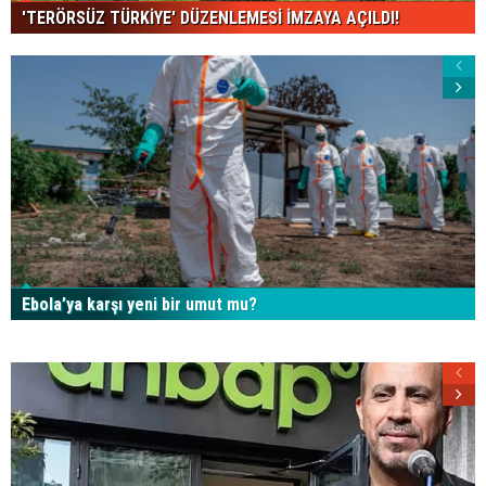
'TERÖRSÜZ TÜRKİYE' DÜZENLEMESİ İMZAYA AÇILDI!
Ebola’ya karşı yeni bir umut mu?