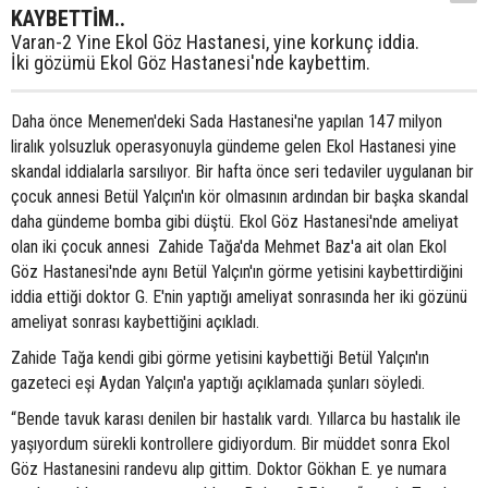
KAYBETTİM..
Varan-2 Yine Ekol Göz Hastanesi, yine korkunç iddia.
İki gözümü Ekol Göz Hastanesi'nde kaybettim.
Daha önce Menemen'deki Sada Hastanesi'ne yapılan 147 milyon
liralık yolsuzluk operasyonuyla gündeme gelen Ekol Hastanesi yine
skandal iddialarla sarsılıyor. Bir hafta önce seri tedaviler uygulanan bir
çocuk annesi Betül Yalçın'ın kör olmasının ardından bir başka skandal
daha gündeme bomba gibi düştü. Ekol Göz Hastanesi'nde ameliyat
olan iki çocuk annesi Zahide Tağa'da Mehmet Baz'a ait olan Ekol
Göz Hastanesi'nde aynı Betül Yalçın'ın görme yetisini kaybettirdiğini
iddia ettiği doktor G. E'nin yaptığı ameliyat sonrasında her iki gözünü
ameliyat sonrası kaybettiğini açıkladı.
Zahide Tağa kendi gibi görme yetisini kaybettiği Betül Yalçın'ın
gazeteci eşi Aydan Yalçın'a yaptığı açıklamada şunları söyledi.
“Bende tavuk karası denilen bir hastalık vardı. Yıllarca bu hastalık ile
yaşıyordum sürekli kontrollere gidiyordum. Bir müddet sonra Ekol
Göz Hastanesini randevu alıp gittim. Doktor Gökhan E. ye numara