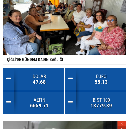
ÇİĞLİ'DE GÜNDEM KADIN SAĞLIĞI
DOLAR
EURO
47.68
55.13
ALTIN
BIST 100
6659.71
13779.39