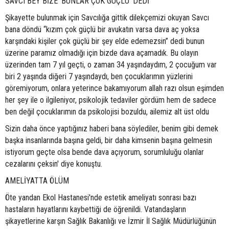
SAVCI BEY BİZE 'BUNLAR ÇOK GÜÇLÜ' DEDİ
Şikayette bulunmak için Savcılığa gittik dilekçemizi okuyan Savcı
bana döndü “kızım çok güçlü bir avukatın varsa dava aç yoksa
karşındaki kişiler çok güçlü bir şey elde edemezsin” dedi bunun
üzerine paramız olmadığı için bizde dava açamadık. Bu olayın
üzerinden tam 7 yıl geçti, o zaman 34 yaşındaydım, 2 çocuğum var
biri 2 yaşında diğeri 7 yaşındaydı, ben çocuklarımın yüzlerini
göremiyorum, onlara yeterince bakamıyorum allah razı olsun eşimden
her şey ile o ilgileniyor, psikolojik tedaviler gördüm hem de sadece
ben değil çocuklarımın da psikolojisi bozuldu, ailemiz alt üst oldu
Sizin daha önce yaptığınız haberi bana söylediler, benim gibi demek
başka insanlarında başına geldi, bir daha kimsenin başına gelmesin
istiyorum geçte olsa bende dava açıyorum, sorumluluğu olanlar
cezalarını çeksin' diye konuştu.
AMELİYATTA ÖLÜM
Öte yandan Ekol Hastanesi'nde estetik ameliyatı sonrası bazı
hastaların hayatlarını kaybettiği de öğrenildi. Vatandaşların
şikayetlerine karşın Sağlık Bakanlığı ve İzmir İl Sağlık Müdürlüğünün