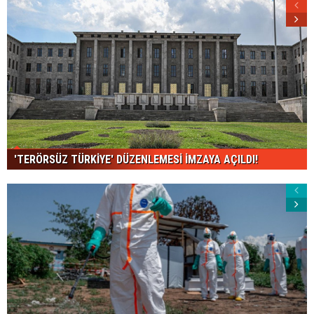
'TERÖRSÜZ TÜRKİYE' DÜZENLEMESİ İMZAYA AÇILDI!