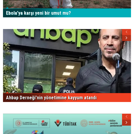
Ebola’ya karşı yeni bir umut mu?
Ahbap Derneği'nin yönetimine kayyum atandı