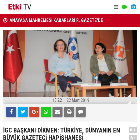
ANAYASA MAHKEMESİ KARARLARI R. GAZETE'DE
Türkiye, S
Ahbap Derneği'nin yönetimine kayyum atandı
Savunma A
15:22
22 Mart 2019
İGC BAŞKANI DİKMEN: TÜRKİYE, DÜNYANIN EN
A+
BÜYÜK GAZETECİ HAPİSHANESİ
A-