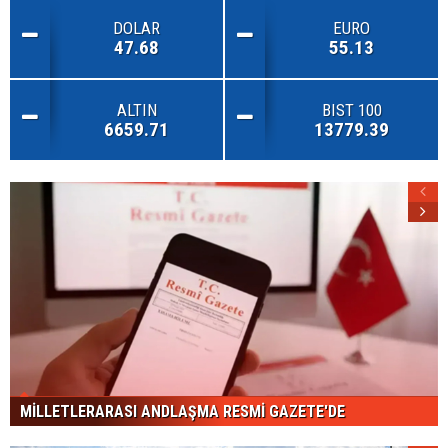
DOLAR
EURO
47.68
55.13
ALTIN
BIST 100
6659.71
13779.39
MİLLETLERARASI ANDLAŞMA RESMİ GAZETE'DE