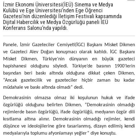
İzmir Ekonomi Üniversitesi(İEÜ) Sinema ve Medya
Kulübü ve Ege Üniversitesi’nden Ege Öğrenci
Gazetesi’nin düzenlediği İletişim Festivali kapsamında
Dijital Habercilik ve Medya Özgürlüğü paneli İEÜ
Konferans Salonu’nda yapıldı.
Panele, İzmir Gazeteciler Cemiyeti(İGC) Başkanı Misket Dikmen
ve Gazeteci Alev Doğan konuşmacı olarak katıldı.
İGC Başkanı
Misket Dikmen, Türkiye’nin dünyanın en büyük gazeteci
hapishanesi olduğunu söyledi. Türkiye’de basının 1900’lerin
başından beri baskı altında olduğuna dikkat çeken Dikmen,
“Ancak gazetecilik ve gazeteciler hiçbir zaman bu kadar
müdahale ve baskı altında olmadı” dedi.
Demokrasinin olmazsa olmaz iki koşulunun hukuk ve ifade
özgürlüğü olduğunu belirten Dikmen, “Demokrasinin olmadığı
rejimlerde basın özgürlüğü, ifade özgürlüğü, medyanın özgür dili
kısıtlama altına alınır. Demokrasinin olmadığı rejimler, kendi
düşünce ve ideolojilerine göre tasarlanmış, dizayn edilmiş kendi
medyalarıyla toplumu afyonlamayı yeğler” diye konuştu.