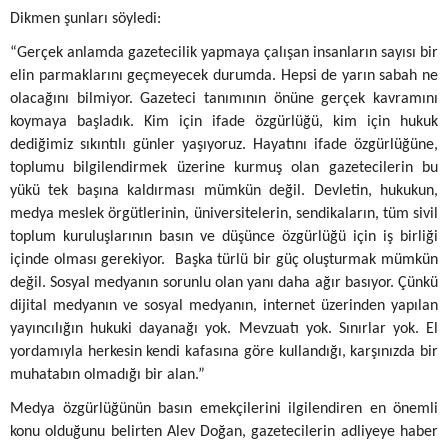
Dikmen şunları söyledi:
“Gerçek anlamda gazetecilik yapmaya çalışan insanların sayısı bir
elin parmaklarını geçmeyecek durumda. Hepsi de yarın sabah ne
olacağını bilmiyor. Gazeteci tanımının önüne gerçek kavramını
koymaya başladık. Kim için ifade özgürlüğü, kim için hukuk
dediğimiz sıkıntılı günler yaşıyoruz. Hayatını ifade özgürlüğüne,
toplumu bilgilendirmek üzerine kurmuş olan gazetecilerin bu
yükü tek başına kaldırması mümkün değil. Devletin, hukukun,
medya meslek örgütlerinin, üniversitelerin, sendikaların, tüm sivil
toplum kuruluşlarının basın ve düşünce özgürlüğü için iş birliği
içinde olması gerekiyor. Başka türlü bir güç oluşturmak mümkün
değil. Sosyal medyanın sorunlu olan yanı daha ağır basıyor. Çünkü
dijital medyanın ve sosyal medyanın, internet üzerinden yapılan
yayıncılığın hukuki dayanağı yok. Mevzuatı yok. Sınırlar yok. El
yordamıyla herkesin kendi kafasına göre kullandığı, karşınızda bir
muhatabın olmadığı bir alan.”
Medya özgürlüğünün basın emekçilerini ilgilendiren en önemli
konu olduğunu belirten Alev Doğan, gazetecilerin adliyeye haber