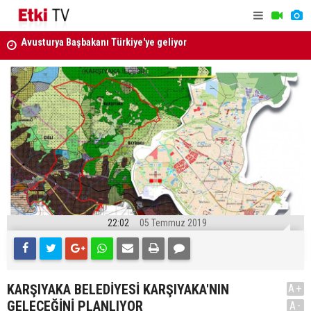
ATAMA KARARI RESMİ GAZETE'DE
Menderes B
uzaklaştırı
22:02
05 Temmuz 2019
KARŞIYAKA BELEDİYESİ KARŞIYAKA'NIN
A+
GELECEĞİNİ PLANLIYOR
A-