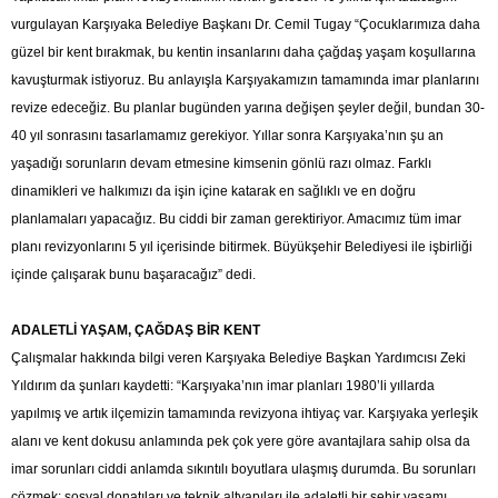
vurgulayan Karşıyaka Belediye Başkanı Dr. Cemil Tugay “Çocuklarımıza daha
güzel bir kent bırakmak, bu kentin insanlarını daha çağdaş yaşam koşullarına
kavuşturmak istiyoruz. Bu anlayışla Karşıyakamızın tamamında imar planlarını
revize edeceğiz. Bu planlar bugünden yarına değişen şeyler değil, bundan 30-
40 yıl sonrasını tasarlamamız gerekiyor. Yıllar sonra Karşıyaka’nın şu an
yaşadığı sorunların devam etmesine kimsenin gönlü razı olmaz. Farklı
dinamikleri ve halkımızı da işin içine katarak en sağlıklı ve en doğru
planlamaları yapacağız. Bu ciddi bir zaman gerektiriyor. Amacımız tüm imar
planı revizyonlarını 5 yıl içerisinde bitirmek. Büyükşehir Belediyesi ile işbirliği
içinde çalışarak bunu başaracağız” dedi.
ADALETLİ YAŞAM, ÇAĞDAŞ BİR KENT
Çalışmalar hakkında bilgi veren Karşıyaka Belediye Başkan Yardımcısı Zeki
Yıldırım da şunları kaydetti: “Karşıyaka’nın imar planları 1980’li yıllarda
yapılmış ve artık ilçemizin tamamında revizyona ihtiyaç var. Karşıyaka yerleşik
alanı ve kent dokusu anlamında pek çok yere göre avantajlara sahip olsa da
imar sorunları ciddi anlamda sıkıntılı boyutlara ulaşmış durumda. Bu sorunları
çözmek; sosyal donatıları ve teknik altyapıları ile adaletli bir şehir yaşamı