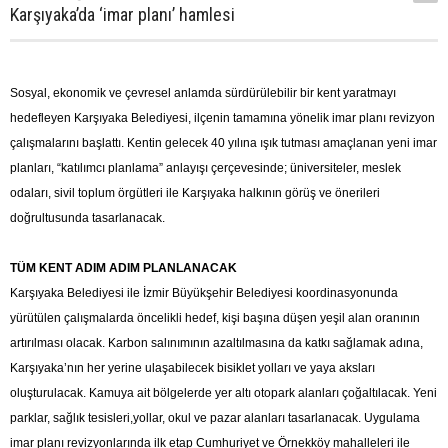
Karşıyaka’da ‘imar planı’ hamlesi
Sosyal, ekonomik ve çevresel anlamda sürdürülebilir bir kent yaratmayı
hedefleyen Karşıyaka Belediyesi, ilçenin tamamına yönelik imar planı revizyon
çalışmalarını başlattı. Kentin gelecek 40 yılına ışık tutması amaçlanan yeni imar
planları, “katılımcı planlama” anlayışı çerçevesinde; üniversiteler, meslek
odaları, sivil toplum örgütleri ile Karşıyaka halkının görüş ve önerileri
doğrultusunda tasarlanacak.
TÜM KENT ADIM ADIM PLANLANACAK
Karşıyaka Belediyesi ile İzmir Büyükşehir Belediyesi koordinasyonunda
yürütülen çalışmalarda öncelikli hedef, kişi başına düşen yeşil alan oranının
artırılması olacak. Karbon salınımının azaltılmasına da katkı sağlamak adına,
Karşıyaka’nın her yerine ulaşabilecek bisiklet yolları ve yaya aksları
oluşturulacak. Kamuya ait bölgelerde yer altı otopark alanları çoğaltılacak. Yeni
parklar, sağlık tesisleri,yollar, okul ve pazar alanları tasarlanacak. Uygulama
imar planı revizyonlarında ilk etap Cumhuriyet ve Örnekköy mahalleleri ile