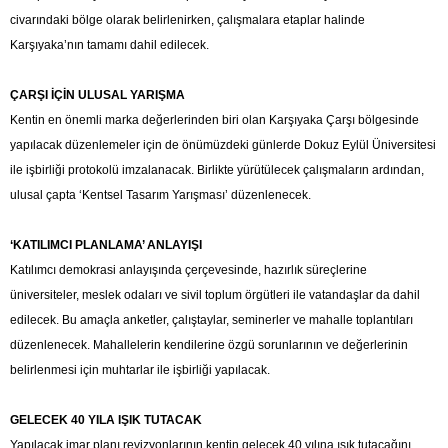
civarındaki bölge olarak belirlenirken, çalışmalara etaplar halinde
Karşıyaka’nın tamamı dahil edilecek.
ÇARŞI İÇİN ULUSAL YARIŞMA
Kentin en önemli marka değerlerinden biri olan Karşıyaka Çarşı bölgesinde
yapılacak düzenlemeler için de önümüzdeki günlerde Dokuz Eylül Üniversitesi
ile işbirliği protokolü imzalanacak. Birlikte yürütülecek çalışmaların ardından,
ulusal çapta ‘Kentsel Tasarım Yarışması’ düzenlenecek.
‘KATILIMCI PLANLAMA’ ANLAYIŞI
Katılımcı demokrasi anlayışında çerçevesinde, hazırlık süreçlerine
üniversiteler, meslek odaları ve sivil toplum örgütleri ile vatandaşlar da dahil
edilecek. Bu amaçla anketler, çalıştaylar, seminerler ve mahalle toplantıları
düzenlenecek. Mahallelerin kendilerine özgü sorunlarının ve değerlerinin
belirlenmesi için muhtarlar ile işbirliği yapılacak.
GELECEK 40 YILA IŞIK TUTACAK
Yapılacak imar planı revizyonlarının kentin gelecek 40 yılına ışık tutacağını