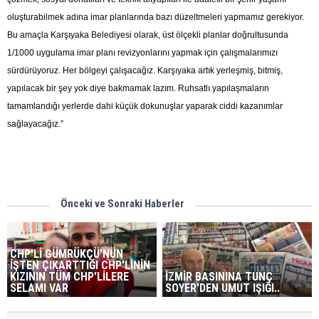
oluşturabilmek adına imar planlarında bazı düzeltmeleri yapmamız gerekiyor.
Bu amaçla Karşıyaka Belediyesi olarak, üst ölçekli planlar doğrultusunda
1/1000 uygulama imar planı revizyonlarını yapmak için çalışmalarımızı
sürdürüyoruz. Her bölgeyi çalışacağız. Karşıyaka artık yerleşmiş, bitmiş,
yapılacak bir şey yok diye bakmamak lazım. Ruhsatlı yapılaşmaların
tamamlandığı yerlerde dahi küçük dokunuşlar yaparak ciddi kazanımlar
sağlayacağız.”
Önceki ve Sonraki Haberler
CHP'Lİ GÜMRÜKÇÜ'NÜN
İŞTEN ÇIKARTTIĞI CHP'LİNİN
KIZININ TÜM CHP'LİLERE
İZMİR BASININA TUNÇ
SELAMI VAR
SOYER'DEN UMUT IŞIĞI..