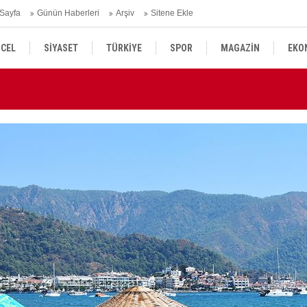
Sayfa
Günün Haberleri
Arşiv
Sitene Ekle
CEL
SİYASET
TÜRKİYE
SPOR
MAGAZİN
EKO
'T
KÜLTÜR SANAT
DÜNYA
SAĞLIK
fi