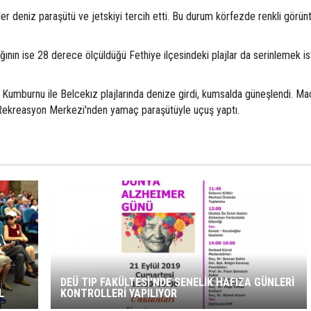
r deniz paraşütü ve jetskiyi tercih etti. Bu durum körfezde renkli görünt
ığının ise 28 derece ölçüldüğü Fethiye ilçesindeki plajlar da serinlemek i
ki Kumburnu ile Belcekız plajlarında denize girdi, kumsalda güneşlendi. M
ı Rekreasyon Merkezi'nden yamaç paraşütüyle uçuş yaptı.
DEÜ TIP FAKÜLTESİ'NDE SENELİK HAFIZA GÜNLERİ
L
KONTROLLERİ YAPILIYOR