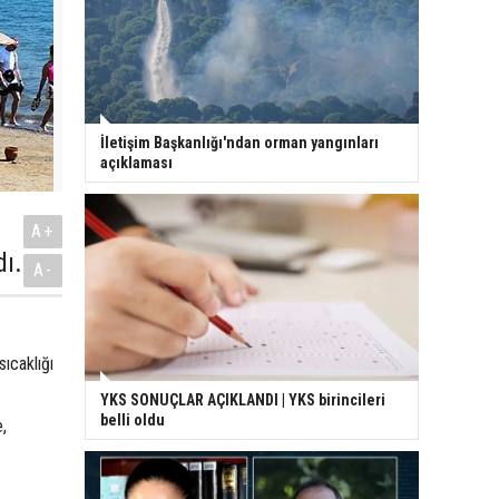
İletişim Başkanlığı'ndan orman yangınları
açıklaması
A+
dı.
A-
ıcaklığı
YKS SONUÇLAR AÇIKLANDI | YKS birincileri
belli oldu
,