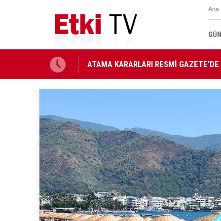
Ana 
GÜN
ATAMA KARARLARI RESMİ GAZETE'DE
YAŞ kararları: 25 general ve amirale ter