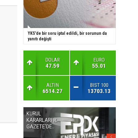
YKS'de bir soru iptal edildi, bir sorunun da
yanıtı değişti
DOLAR
EURO
47.59
55.01
ALTIN
BIST 100
6514.27
13703.13
KURUL
YASA DI
KARARLARI R.
ŞANS O
GAZETE'DE..
REKLAM
YASAK!