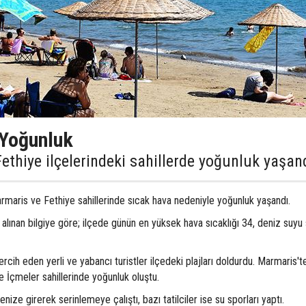
 Yoğunluk
thiye ilçelerindeki sahillerde yoğunluk yaşan
maris ve Fethiye sahillerinde sıcak hava nedeniyle yoğunluk yaşandı.
ınan bilgiye göre; ilçede günün en yüksek hava sıcaklığı 34, deniz suyu s
cih eden yerli ve yabancı turistler ilçedeki plajları doldurdu. Marmaris'te
e İçmeler sahillerinde yoğunluk oluştu.
enize girerek serinlemeye çalıştı, bazı tatilciler ise su sporları yaptı.