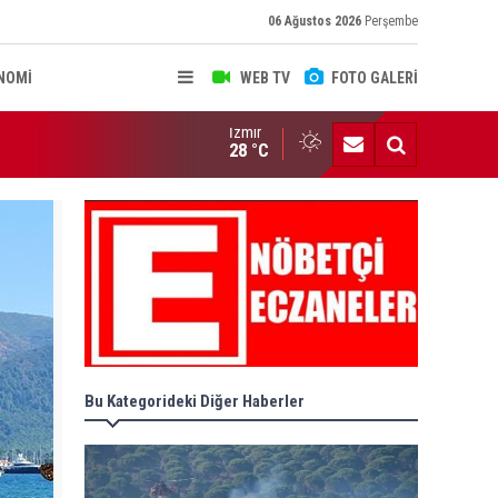
06 Ağustos 2026
Perşembe
NOMİ
WEB TV
FOTO GALERİ
İzmir
ERÖRSÜZ TÜRKİYE' DÜZENLEMESİ İMZAYA AÇILDI!
28 °C
Bu Kategorideki Diğer Haberler