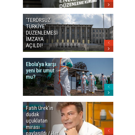
'TERÖRSÜZ
Bakan F
TÜRKİYE'
İranlı
DÜZENLEMESİ
mevkidaş
İMZAYA
görüştü
AÇILDI!
Ebola’ya karşı
Dünya K
yeni bir umut
öncesi 
mu?
paniği
Fatih Ürek'in
Ünlülere
dudak
Uyuştur
uçuklatan
Soruştu
mirası
Son
paylaşıldı / Her
Gelişme