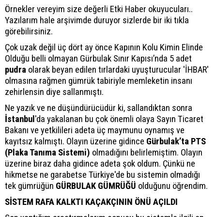
Örnekler vereyim size değerli Etki Haber okuyucuları..
Yazılarım hale arşivimde duruyor sizlerde bir iki tıkla
görebilirsiniz.
Çok uzak değil üç dört ay önce Kapının Kolu Kimin Elinde
Olduğu belli olmayan Gürbulak Sınır Kapısı’nda 5 adet
pudra
olarak beyan edilen tırlardaki uyuşturucular 'İHBAR'
olmasına rağmen gümrük tabiriyle memleketin insanı
zehirlensin diye sallanmıştı.
Ne yazık ve ne düşündürücüdür ki, sallandıktan sonra
İstanbul
'da yakalanan bu çok önemli olaya Sayın Ticaret
Bakanı ve yetkilileri adeta üç maymunu oynamış ve
kayıtsız kalmıştı. Olayın üzerine gidince
Gürbulak’ta PTS
(Plaka Tanıma Sistemi)
olmadığını belirlemiştim. Olayın
üzerine biraz daha gidince adeta şok oldum. Çünkü ne
hikmetse ne garabetse Türkiye'de bu sistemin olmadığı
tek gümrüğün
GÜRBULAK GÜMRÜĞÜ
olduğunu öğrendim.
SİSTEM RAFA KALKTI KAÇAKÇININ ÖNÜ AÇILDI