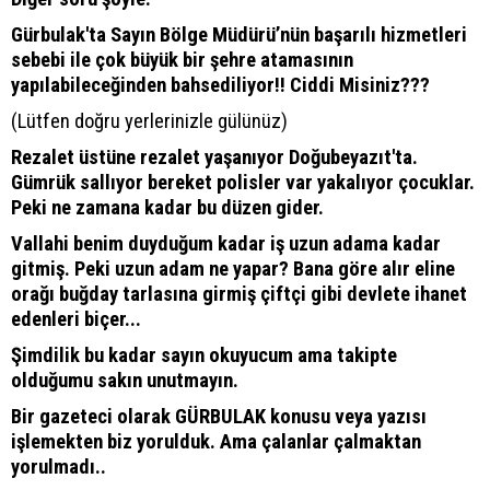
Gürbulak'ta Sayın Bölge Müdürü’nün başarılı hizmetleri
sebebi ile çok büyük bir şehre atamasının
yapılabileceğinden bahsediliyor!! Ciddi Misiniz???
(Lütfen doğru yerlerinizle gülünüz)
Rezalet üstüne rezalet yaşanıyor Doğubeyazıt'ta.
Gümrük sallıyor bereket polisler var yakalıyor çocuklar.
Peki ne zamana kadar bu düzen gider.
Vallahi benim duyduğum kadar iş uzun adama kadar
gitmiş. Peki uzun adam ne yapar? Bana göre alır eline
orağı buğday tarlasına girmiş çiftçi gibi devlete ihanet
edenleri biçer...
Şimdilik bu kadar sayın okuyucum ama takipte
olduğumu sakın unutmayın.
Bir gazeteci olarak GÜRBULAK konusu veya yazısı
işlemekten biz yorulduk. Ama çalanlar çalmaktan
yorulmadı..