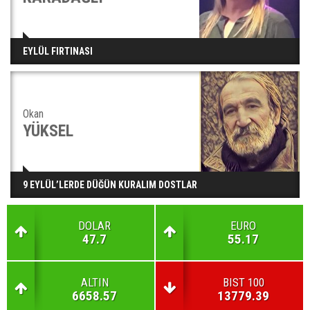
EYLÜL FIRTINASI
Okan
YÜKSEL
9 EYLÜL’LERDE DÜĞÜN KURALIM DOSTLAR
DOLAR
EURO
47.7
55.17
ALTIN
BIST 100
6658.57
13779.39