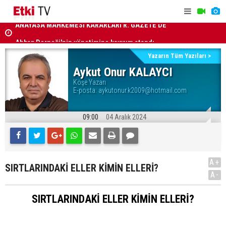
ANAYASA MAHKEMESİ KARARLARI R. GAZETE'DE
Türkiye, S
Ahbap Derneği'nin yönetimine kayyum atandı
Savunma A
Yazarın Tüm Yazıları >
Aykut Onur KALAYCI
Köşe Yazarı
E-posta:
aykutonur.k2009@hotmail.com
09:00
04 Aralık 2024
A+
SIRTLARINDAKİ ELLER KİMİN ELLERİ?
A-
SIRTLARINDAKİ ELLER KİMİN ELLERİ?