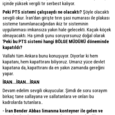
içinde yüksek vergili tır serbest kalıyor.
Peki PTS sistemi çalışsaydı ne olacaktı?
Şöyle olacaktı
sevgili okur. İran'dan girişte tırın şasi numarası ile plakası
sisteme tanımlanacağından ikiz tır sisteminin
uygulanması imkansıza yakın hale gelecekti. Kaçak-köçek
olmayacaktı. Ha şimdi şunu soruyorsunuz doğal olarak
'Peki bu PTS sistemi hangi BÖLGE MÜDÜRÜ döneminde
kapatıldı?
Vallahi tüm Ankara bunu konuşuyor. Diyorlar ki hem
kapatanı, hem kapattıranı biliyoruz. Umarız yüce devlet
kapatana da, kapattıranı da en yakın zamanda gereğini
yapar.
İRAN...İRAN...İRAN
Devam edelim sevgili okuyucular. Şimdi de soru sorayım
birkaç tane sallayana ve sallatanlara ve onları bu
kadrolarda tutanlara..
- İran Bender Abbas limanına konteyner ile gelen ve