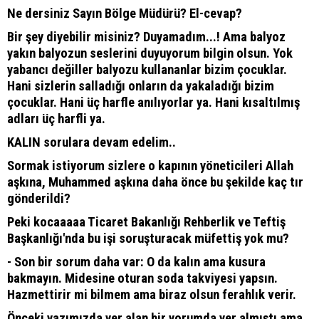
Ne dersiniz Sayın Bölge Müdürü? El-cevap?
Bir şey diyebilir misiniz? Duyamadım...! Ama balyoz
yakın balyozun seslerini duyuyorum bilgin olsun. Yok
yabancı değiller balyozu kullananlar bizim çocuklar.
Hani sizlerin salladığı onların da yakaladığı bizim
çocuklar. Hani üç harfle anılıyorlar ya. Hani kısaltılmış
adları üç harfli ya.
KALIN sorulara devam edelim..
Sormak istiyorum sizlere o kapının yöneticileri Allah
aşkına, Muhammed aşkına daha önce bu şekilde kaç tır
gönderildi?
Peki kocaaaaa Ticaret Bakanlığı Rehberlik ve Teftiş
Başkanlığı'nda bu işi soruşturacak müfettiş yok mu?
- Son bir sorum daha var: O da kalın ama kusura
bakmayın. Midesine oturan soda takviyesi yapsın.
Hazmettirir mi bilmem ama biraz olsun ferahlık verir.
Önceki yazımızda yer alan bir yorumda yer almıştı ama