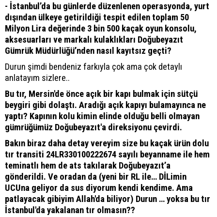
- İstanbul’da bu günlerde düzenlenen operasyonda, yurt
dışından ülkeye getirildiği tespit edilen toplam 50
Milyon Lira değerinde 3 bin 500 kaçak oyun konsolu,
aksesuarları ve markalı kulaklıkları Doğubeyazıt
Gümrük Müdürlüğü’nden nasıl kayıtsız geçti?
Durun şimdi bendeniz farkıyla çok ama çok detaylı
anlatayım sizlere..
Bu tır, Mersin'de önce açık bir kapı bulmak için sütçü
beygiri gibi dolaştı. Aradığı açık kapıyı bulamayınca ne
yaptı? Kapının kolu kimin elinde olduğu belli olmayan
gümrüğümüz Doğubeyazıt'a direksiyonu çevirdi.
Bakın biraz daha detay vereyim size bu kaçak ürün dolu
tır transiti 24LR330100222674 sayılı beyanname ile hem
teminatlı hem de ats takılarak Doğubeyazıt’a
gönderildi. Ve oradan da (yeni bir RL ile… DİLimin
UCUna geliyor da sus diyorum kendi kendime. Ama
patlayacak gibiyim Allah'da biliyor) Durun … yoksa bu tır
İstanbul'da yakalanan tır olmasın??