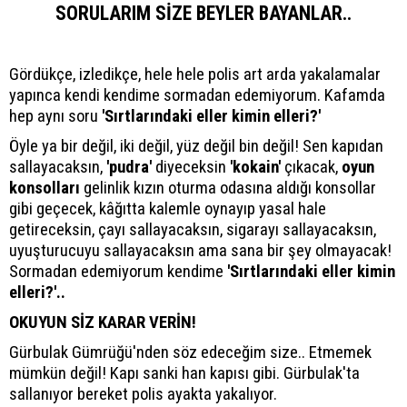
SORULARIM SİZE BEYLER BAYANLAR..
Gördükçe, izledikçe, hele hele polis art arda yakalamalar
yapınca kendi kendime sormadan edemiyorum. Kafamda
hep aynı soru
'Sırtlarındaki eller kimin elleri?'
Öyle ya bir değil, iki değil, yüz değil bin değil! Sen kapıdan
sallayacaksın,
'pudra'
diyeceksin
'kokain'
çıkacak,
oyun
konsolları
gelinlik kızın oturma odasına aldığı konsollar
gibi geçecek, kâğıtta kalemle oynayıp yasal hale
getireceksin, çayı sallayacaksın, sigarayı sallayacaksın,
uyuşturucuyu sallayacaksın ama sana bir şey olmayacak!
Sormadan edemiyorum kendime
'Sırtlarındaki eller kimin
elleri?'..
OKUYUN SİZ KARAR VERİN!
Gürbulak Gümrüğü'nden söz edeceğim size.. Etmemek
mümkün değil! Kapı sanki han kapısı gibi. Gürbulak'ta
sallanıyor bereket polis ayakta yakalıyor.