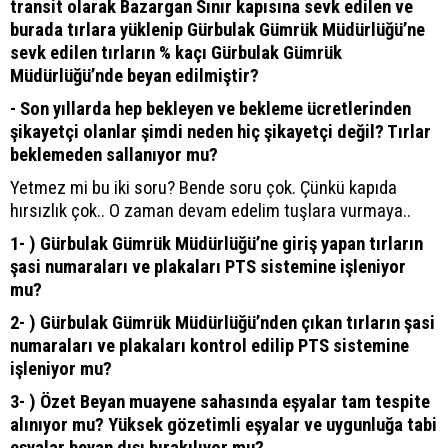
transit olarak Bazargan Sınır kapısına sevk edilen ve
burada tırlara yüklenip Gürbulak Gümrük Müdürlüğü’ne
sevk edilen tırların % kaçı Gürbulak Gümrük
Müdürlüğü’nde beyan edilmiştir?
- Son yıllarda hep bekleyen ve bekleme ücretlerinden
şikayetçi olanlar şimdi neden hiç şikayetçi değil? Tırlar
beklemeden sallanıyor mu?
Yetmez mi bu iki soru? Bende soru çok. Çünkü kapıda
hırsızlık çok.. O zaman devam edelim tuşlara vurmaya..
1- ) Gürbulak Gümrük Müdürlüğü’ne giriş yapan tırların
şasi numaraları ve plakaları PTS sistemine işleniyor
mu?
2- ) Gürbulak Gümrük Müdürlüğü’nden çıkan tırların şasi
numaraları ve plakaları kontrol edilip PTS sistemine
işleniyor mu?
3- ) Özet Beyan muayene sahasında eşyalar tam tespite
alınıyor mu? Yüksek gözetimli eşyalar ve uygunluğa tabi