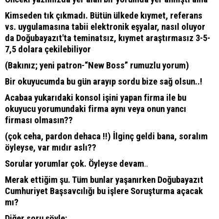
Kimseden tık çıkmadı. Bütün ülkede kıymet, referans
vs. uygulamasına tabii elektronik eşyalar, nasıl oluyor
da Doğubayazıt'ta teminatsız, kıymet araştırmasız 3-5-
7,5 dolara çekilebiliyor
(Bakınız; yeni patron-“New Boss” rumuzlu yorum)
Bir okuyucumda bu gün arayıp sordu bize sağ olsun..!
Acabaa yukarıdaki konsol işini yapan firma ile bu
okuyucu yorumundaki firma aynı veya onun yancı
firması olmasın??
(çok ceha, pardon dehaca !!) İlginç geldi bana, soralım
öyleyse, var mıdır aslı??
Sorular yorumlar çok. Öyleyse devam
..
Merak ettiğim şu. Tüm bunlar yaşanırken Doğubayazıt
Cumhuriyet Başsavcılığı bu işlere Soruşturma açacak
mı?
Diğer soru şöyle: