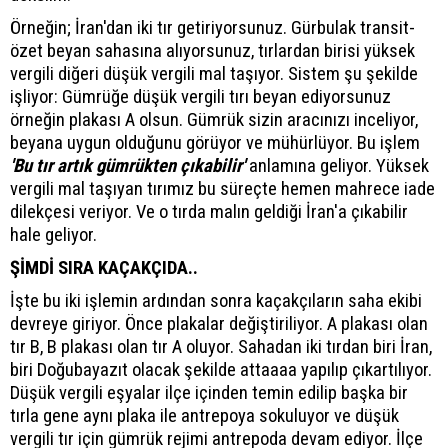
Örneğin; İran'dan iki tır getiriyorsunuz. Gürbulak transit-
özet beyan sahasına alıyorsunuz, tırlardan birisi yüksek
vergili diğeri düşük vergili mal taşıyor. Sistem şu şekilde
işliyor: Gümrüğe düşük vergili tırı beyan ediyorsunuz
örneğin plakası A olsun. Gümrük sizin aracınızı inceliyor,
beyana uygun olduğunu görüyor ve mühürlüyor. Bu işlem
'Bu tır artık gümrükten çıkabilir'
anlamına geliyor. Yüksek
vergili mal taşıyan tırımız bu süreçte hemen mahrece iade
dilekçesi veriyor. Ve o tırda malın geldiği İran'a çıkabilir
hale geliyor.
ŞİMDİ SIRA KAÇAKÇIDA..
İşte bu iki işlemin ardından sonra kaçakçıların saha ekibi
devreye giriyor. Önce plakalar değiştiriliyor. A plakası olan
tır B, B plakası olan tır A oluyor. Sahadan iki tırdan biri İran,
biri Doğubayazıt olacak şekilde attaaaa yapılıp çıkartılıyor.
Düşük vergili eşyalar ilçe içinden temin edilip başka bir
tırla gene aynı plaka ile antrepoya sokuluyor ve düşük
vergili tır için gümrük rejimi antrepoda devam ediyor. İlçe