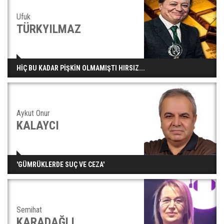
Ufuk
TÜRKYILMAZ
HİÇ BU KADAR PİŞKİN OLMAMIŞTI HIRSIZ...
Aykut Onur
KALAYCI
'GÜMRÜKLERDE SUÇ VE CEZA'
Semihat
KARADAĞLI