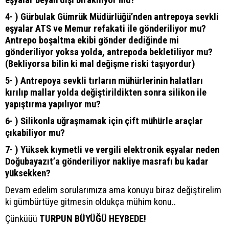
eşyalar beyan dışı bırakılıyor mu?
4- ) Gürbulak Gümrük Müdürlüğü’nden antrepoya sevkli
eşyalar ATS ve Memur refakati ile gönderiliyor mu?
Antrepo boşaltma ekibi gönder dediğinde mi
gönderiliyor yoksa yolda, antrepoda bekletiliyor mu?
(Bekliyorsa bilin ki mal değişme riski taşıyordur)
5- ) Antrepoya sevkli tırların mühürlerinin halatları
kırılıp mallar yolda değiştirildikten sonra silikon ile
yapıştırma yapılıyor mu?
6- ) Silikonla uğraşmamak için çift mühürle araçlar
çıkabiliyor mu?
7- ) Yüksek kıymetli ve vergili elektronik eşyalar neden
Doğubayazıt’a gönderiliyor nakliye masrafı bu kadar
yüksekken?
Devam edelim sorularımıza ama konuyu biraz değiştirelim
ki gümbürtüye gitmesin oldukça mühim konu..
Çünküüü
TURPUN BÜYÜĞÜ HEYBEDE!