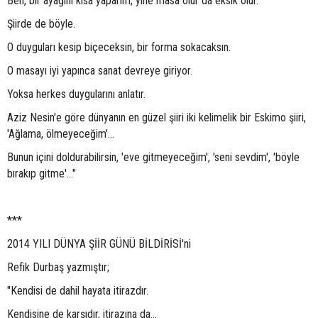
Ben, bir ayağını kısa yaparım, yine masa olur da eksik olur.
Şiirde de böyle.
O duyguları kesip biçeceksin, bir forma sokacaksın.
O masayı iyi yapınca sanat devreye giriyor.
Yoksa herkes duygularını anlatır.
Aziz Nesin'e göre dünyanın en güzel şiiri iki kelimelik bir Eskimo şiiri,
'Ağlama, ölmeyeceğim'…
Bunun içini doldurabilirsin, 'eve gitmeyeceğim', 'seni sevdim', 'böyle
bırakıp gitme'…"
***
2014 YILI DÜNYA ŞİİR GÜNÜ BİLDİRİSİ'ni
Refik Durbaş yazmıştır;
"Kendisi de dahil hayata itirazdır.
Kendisine de karşıdır, itirazına da…