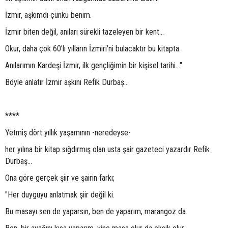
İzmir, aşkımdı çünkü benim.
İzmir biten değil, anıları sürekli tazeleyen bir kent...
Okur, daha çok 60’lı yılların İzmiri’ni bulacaktır bu kitapta.
Anılarımın Kardeşi İzmir, ilk gençliğimin bir kişisel tarihi…"
Böyle anlatır İzmir aşkını Refik Durbaş...
****
Yetmiş dört yıllık yaşamının -neredeyse-
her yılına bir kitap sığdırmış olan usta şair gazeteci yazardır Refik
Durbaş...
Ona göre gerçek şiir ve şairin farkı;
"Her duyguyu anlatmak şiir değil ki.
Bu masayı sen de yaparsın, ben de yaparım, marangoz da.