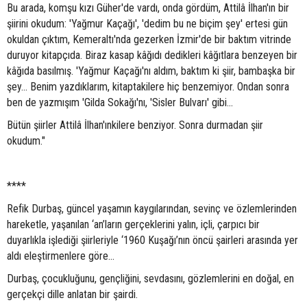
Bu arada, komşu kızı Güher'de vardı, onda gördüm, Attilâ İlhan'ın bir
şiirini okudum: 'Yağmur Kaçağı', 'dedim bu ne biçim şey' ertesi gün
okuldan çıktım, Kemeraltı'nda gezerken İzmir'de bir baktım vitrinde
duruyor kitapçıda. Biraz kasap kâğıdı dedikleri kâğıtlara benzeyen bir
kâğıda basılmış. 'Yağmur Kaçağı'nı aldım, baktım ki şiir, bambaşka bir
şey… Benim yazdıklarım, kitaptakilere hiç benzemiyor. Ondan sonra
ben de yazmışım 'Gilda Sokağı'nı, 'Sisler Bulvarı' gibi…
Bütün şiirler Attilâ İlhan'ınkilere benziyor. Sonra durmadan şiir
okudum."
****
Refik Durbaş, güncel yaşamın kaygılarından, sevinç ve özlemlerinden
hareketle, yaşanılan ‘an’ların gerçeklerini yalın, içli, çarpıcı bir
duyarlıkla işlediği şiirleriyle ‘1960 Kuşağı’nın öncü şairleri arasında yer
aldı eleştirmenlere göre...
Durbaş, çocukluğunu, gençliğini, sevdasını, gözlemlerini en doğal, en
gerçekçi dille anlatan bir şairdi.