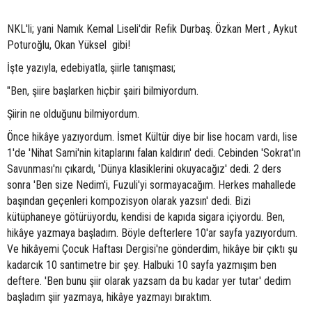
NKL'li; yani Namık Kemal Liseli'dir Refik Durbaş. Özkan Mert , Aykut
Poturoğlu, Okan Yüksel gibi!
İşte yazıyla, edebiyatla, şiirle tanışması;
"Ben, şiire başlarken hiçbir şairi bilmiyordum.
Şiirin ne olduğunu bilmiyordum.
Önce hikâye yazıyordum. İsmet Kültür diye bir lise hocam vardı, lise
1'de 'Nihat Sami'nin kitaplarını falan kaldırın' dedi. Cebinden 'Sokrat'ın
Savunması'nı çıkardı, 'Dünya klasiklerini okuyacağız' dedi. 2 ders
sonra 'Ben size Nedim'i, Fuzuli'yi sormayacağım. Herkes mahallede
başından geçenleri kompozisyon olarak yazsın' dedi. Bizi
kütüphaneye götürüyordu, kendisi de kapıda sigara içiyordu. Ben,
hikâye yazmaya başladım. Böyle defterlere 10'ar sayfa yazıyordum.
Ve hikâyemi Çocuk Haftası Dergisi'ne gönderdim, hikâye bir çıktı şu
kadarcık 10 santimetre bir şey. Halbuki 10 sayfa yazmışım ben
deftere. 'Ben bunu şiir olarak yazsam da bu kadar yer tutar' dedim
başladım şiir yazmaya, hikâye yazmayı bıraktım.