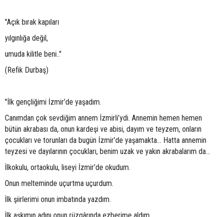
"Açık bırak kapıları
yılgınlığa değil,
umuda kilitle beni.."
(Refik Durbaş)
"İlk gençliğimi İzmir’de yaşadım.
Canımdan çok sevdiğim annem İzmirli’ydi. Annemin hemen hemen
bütün akrabası da, onun kardeşi ve abisi, dayım ve teyzem, onların
çocukları ve torunları da bugün İzmir’de yaşamakta... Hatta annemin
teyzesi ve dayılarının çocukları, benim uzak ve yakın akrabalarım da...
İlkokulu, ortaokulu, liseyi İzmir’de okudum.
Onun melteminde uçurtma uçurdum.
İlk şiirlerimi onun imbatında yazdım.
İlk aşkımın adını onun rüzgârında ezberime aldım.