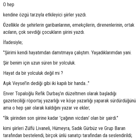
O hep
kendine özgü tarzıyla etkileyici şiirler yazdı.
Özellikle de şehirlerin garibanlarının, emekçilerin, direnenlerinin, ortak
acıların, çok sevdiği çocukların şiirini yazdı.
İfadesiyle;
"Şiirimi kendi hayatımdan damıtmaya çalıştım. Yaşadıklarımdan yani.
Şiir benim için uzun süren bir yolculuk.
Hayat da bir yolculuk değil mi ?
Aşık Veysel’in dediği gibi iki kapılı bir handa…"
Enver Topaloğlu Refik Durbaş'ın düzeltmen olarak başladığı
gazeteciliği röportaj yazarlığı ve köşe yazarlığı yaparak sürdürdüğünü
ama o hep şair olarak kaldığını yazar ve ekler;
"İlk şiirinden son şiirine kadar 'çağının vicdanı' olan bir şairdi."
kimi şiirleri Zülfü Livaneli, Hümeyra, Sadık Gürbüz ve Grup Baran
tarafından bestelendi, birçok ünlü sanatçı tarafından da seslendirildi;