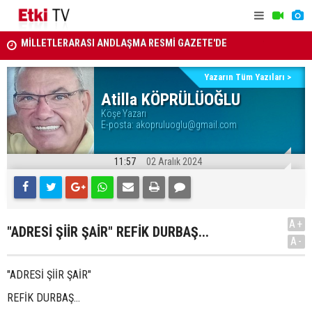
MİLLETLERARASI ANDLAŞMA RESMİ GAZETE'DE
YAŞ kararla
ATAMA KARARLARI RESMİ GAZETE'DE
Yazarın Tüm Yazıları >
Atilla KÖPRÜLÜOĞLU
Köşe Yazarı
E-posta:
akopruluoglu@gmail.com
11:57
02 Aralık 2024
A+
"ADRESİ ŞİİR ŞAİR" REFİK DURBAŞ...
A-
"ADRESİ ŞİİR ŞAİR"
REFİK DURBAŞ...