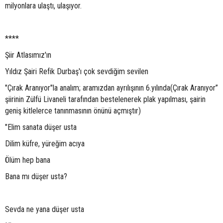
milyonlara ulaştı, ulaşıyor.
****
Şiir Atlasımız'ın
Yıldız Şairi Refik Durbaş'ı çok sevdiğim sevilen
"Çırak Aranıyor"la analım; aramızdan ayrılışının 6.yılında(Çırak Aranıyor”
şiirinin Zülfü Livaneli tarafından bestelenerek plak yapılması, şairin
geniş kitlelerce tanınmasının önünü açmıştır)
"Elim sanata düşer usta
Dilim küfre, yüreğim acıya
Ölüm hep bana
Bana mı düşer usta?
Sevda ne yana düşer usta