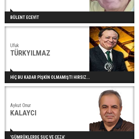
BÜLENT ECEVİT
Ufuk
TÜRKYILMAZ
HİÇ BU KADAR PİŞKİN OLMAMIŞTI HIRSIZ...
Aykut Onur
KALAYCI
'GÜMRÜKLERDE SUÇ VE CEZA'