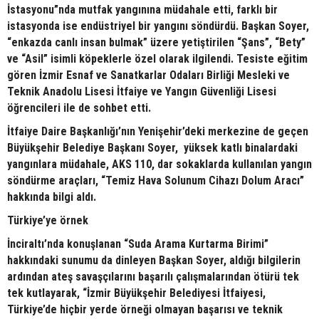
İstasyonu”nda mutfak yangınına müdahale etti, farklı bir
istasyonda ise endüstriyel bir yangını söndürdü. Başkan Soyer,
“enkazda canlı insan bulmak” üzere yetiştirilen “Şans”, “Bety”
ve “Asil” isimli köpeklerle özel olarak ilgilendi. Tesiste eğitim
gören İzmir Esnaf ve Sanatkarlar Odaları Birliği Mesleki ve
Teknik Anadolu Lisesi İtfaiye ve Yangın Güvenliği Lisesi
öğrencileri ile de sohbet etti.
İtfaiye Daire Başkanlığı’nın Yenişehir’deki merkezine de geçen
Büyükşehir Belediye Başkanı Soyer, yüksek katlı binalardaki
yangınlara müdahale, AKS 110, dar sokaklarda kullanılan yangın
söndürme araçları, “Temiz Hava Solunum Cihazı Dolum Aracı”
hakkında bilgi aldı.
Türkiye’ye örnek
İnciraltı’nda konuşlanan “Suda Arama Kurtarma Birimi”
hakkındaki sunumu da dinleyen Başkan Soyer, aldığı bilgilerin
ardından ateş savaşçılarını başarılı çalışmalarından ötürü tek
tek kutlayarak, “İzmir Büyükşehir Belediyesi İtfaiyesi,
Türkiye’de hiçbir yerde örneği olmayan başarısı ve teknik