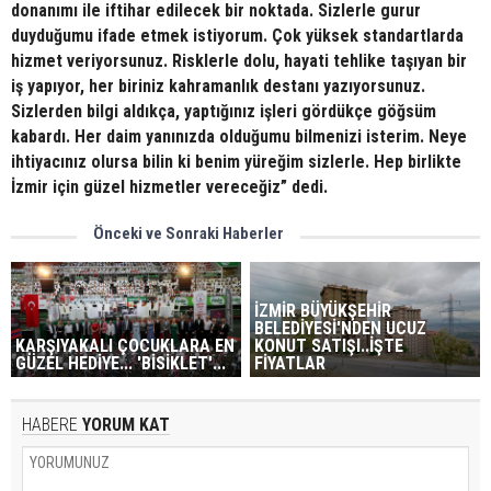
donanımı ile iftihar edilecek bir noktada. Sizlerle gurur
duyduğumu ifade etmek istiyorum. Çok yüksek standartlarda
hizmet veriyorsunuz. Risklerle dolu, hayati tehlike taşıyan bir
iş yapıyor, her biriniz kahramanlık destanı yazıyorsunuz.
Sizlerden bilgi aldıkça, yaptığınız işleri gördükçe göğsüm
kabardı. Her daim yanınızda olduğumu bilmenizi isterim. Neye
ihtiyacınız olursa bilin ki benim yüreğim sizlerle. Hep birlikte
İzmir için güzel hizmetler vereceğiz” dedi.
Önceki ve Sonraki Haberler
İZMİR BÜYÜKŞEHİR
BELEDİYESİ'NDEN UCUZ
KARŞIYAKALI ÇOCUKLARA EN
KONUT SATIŞI..İŞTE
GÜZEL HEDİYE... 'BİSİKLET'...
FİYATLAR
HABERE
YORUM KAT