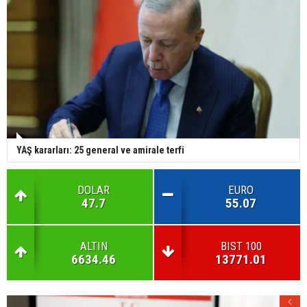
YAŞ kararları: 25 general ve amirale terfi
DOLAR
EURO
47.7
55.07
ALTIN
BIST 100
6634.46
13771.01