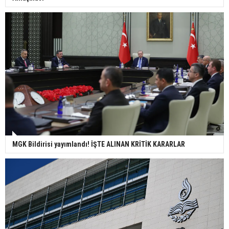
MGK Bildirisi yayımlandı! İŞTE ALINAN KRİTİK KARARLAR