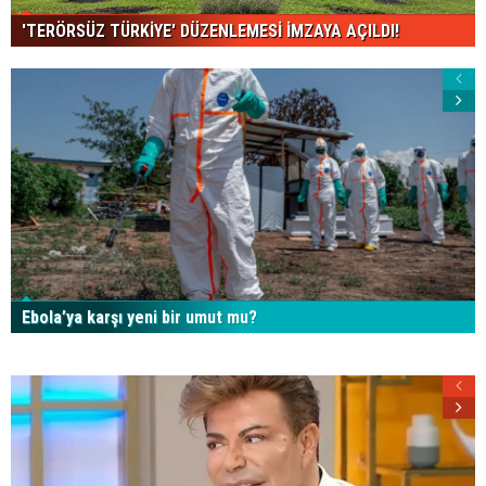
'TERÖRSÜZ TÜRKİYE' DÜZENLEMESİ İMZAYA AÇILDI!
Ebola’ya karşı yeni bir umut mu?