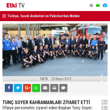
Savunma Anlaşması
ANAYASA M
MGK Bildirisi yayımlandı! İŞTE ALINAN KRİTİK KARARLAR
14:15
23 Mayıs 2019
TUNÇ SOYER KAHRAMANLARI ZİYARET ETTİ
A+
İtfaiye personelini ziyaret eden Başkan Tunç Soyer:
A-