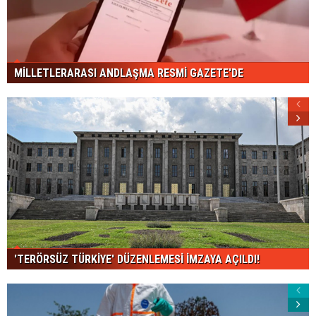
MİLLETLERARASI ANDLAŞMA RESMİ GAZETE'DE
'TERÖRSÜZ TÜRKİYE' DÜZENLEMESİ İMZAYA AÇILDI!