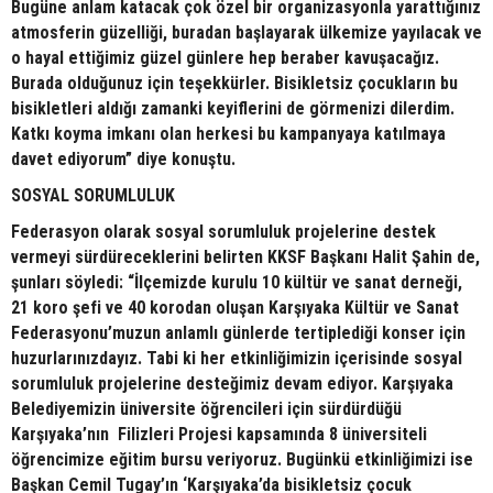
Bugüne anlam katacak çok özel bir organizasyonla yarattığınız
atmosferin güzelliği, buradan başlayarak ülkemize yayılacak ve
o hayal ettiğimiz güzel günlere hep beraber kavuşacağız.
Burada olduğunuz için teşekkürler. Bisikletsiz çocukların bu
bisikletleri aldığı zamanki keyiflerini de görmenizi dilerdim.
Katkı koyma imkanı olan herkesi bu kampanyaya katılmaya
davet ediyorum” diye konuştu.
SOSYAL SORUMLULUK
Federasyon olarak sosyal sorumluluk projelerine destek
vermeyi sürdüreceklerini belirten KKSF Başkanı Halit Şahin de,
şunları söyledi: “İlçemizde kurulu 10 kültür ve sanat derneği,
21 koro şefi ve 40 korodan oluşan Karşıyaka Kültür ve Sanat
Federasyonu’muzun anlamlı günlerde tertiplediği konser için
huzurlarınızdayız. Tabi ki her etkinliğimizin içerisinde sosyal
sorumluluk projelerine desteğimiz devam ediyor. Karşıyaka
Belediyemizin üniversite öğrencileri için sürdürdüğü
Karşıyaka’nın Filizleri Projesi kapsamında 8 üniversiteli
öğrencimize eğitim bursu veriyoruz. Bugünkü etkinliğimizi ise
Başkan Cemil Tugay’ın ‘Karşıyaka’da bisikletsiz çocuk