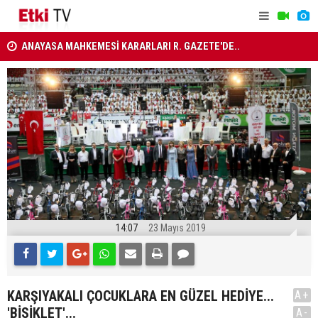
ANAYASA MAHKEMESİ KARARLARI R. GAZETE'DE..
ATAMA KAR
MİLLETLERARASI ANDLAŞMA RESMİ GAZETE'DE
14:07
23 Mayıs 2019
KARŞIYAKALI ÇOCUKLARA EN GÜZEL HEDİYE...
A+
'BİSİKLET'...
A-