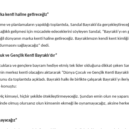
rka kenti haline getireceğiz”
e ve planlamaların yapıldığı toplantıda, Sandal Bayraklı’da gerçekleştireceğ
sağlıklı gelişmesi için mücadele edeceklerini söyleyen Sandal, “Bayraklı’yı en g
eğil dünyanın marka kenti haline getireceğiz. Bayraklımızın kendi kent kimliği
urmasını sağlayacağız” dedi.
k ve Gençlik Kenti Bayraklı’dır”
klara ve gençlere bayram hediye etmiş tek lider olduğuna dikkat çeken Sa
inin merkez kenti olacağını aktararak “Dünya Çocuk ve Gençlik Kenti Bayraklı
u da toplantıda açıkladı. Bayraklı halkı ile birlikte çalışarak Bayraklı’yı ileri
de konuştu:
. Hiç kimseyi, hiçbir şekilde ötekileştirmeyeceğiz. Şundan emin olun ne yapars
risinde olmuş olursanız olun kimsenin ekmeği ile oynamayacağız, aksine herke
şayacağız”