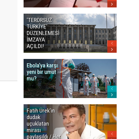
'TERÖRSÜZ
Bakan F
TÜRKİYE'
İranlı
DÜZENLEMESİ
mevkidaş
İMZAYA
görüştü
AÇILDI!
Ebola’ya karşı
Dünya K
yeni bir umut
öncesi 
mu?
paniği
Fatih Ürek'in
Ünlülere
dudak
Uyuştur
uçuklatan
Soruştu
mirası
Son
paylaşıldı / Her
Gelişme