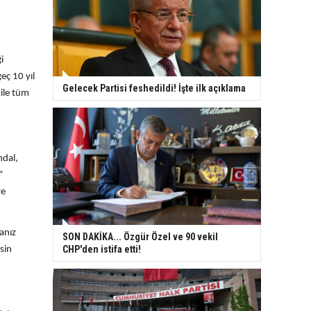
i
eç 10 yıl
Gelecek Partisi feshedildi! İşte ilk açıklama
 ile tüm
ndal,
”
ye
anız
SON DAKİKA... Özgür Özel ve 90 vekil
CHP'den istifa etti!
sin