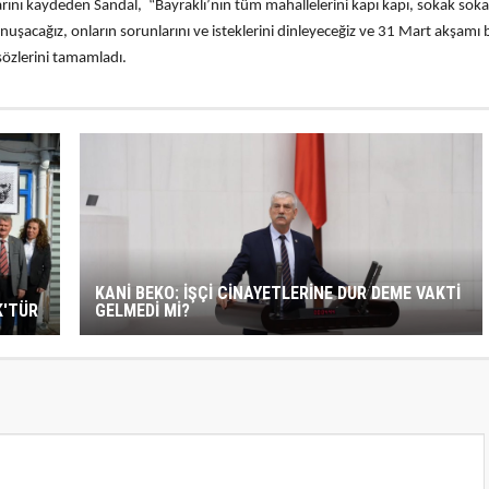
rını kaydeden Sandal, “Bayraklı’nın tüm mahallelerini kapı kapı, sokak sok
nuşacağız, onların sorunlarını ve isteklerini dinleyeceğiz ve 31 Mart akşamı
 sözlerini tamamladı.
KANİ BEKO: İŞÇİ CİNAYETLERİNE DUR DEME VAKTİ
K'TÜR
GELMEDİ Mİ?