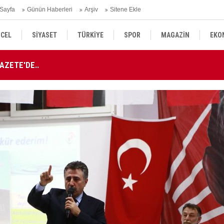
Sayfa
Günün Haberleri
Arşiv
Sitene Ekle
CEL
SİYASET
TÜRKİYE
SPOR
MAGAZİN
EKO
AZETE'DE..
AT
KÜLTÜR SANAT
DÜNYA
SAĞLIK
AZETE'DE