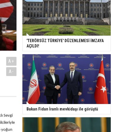
'TERÖRSÜZ TÜRKİYE' DÜZENLEMESİ İMZAYA
AÇILDI!
A+
A-
Bakan Fidan İranlı mevkidaşı ile görüştü
lı Sevgi
cileriyle
de yoğun