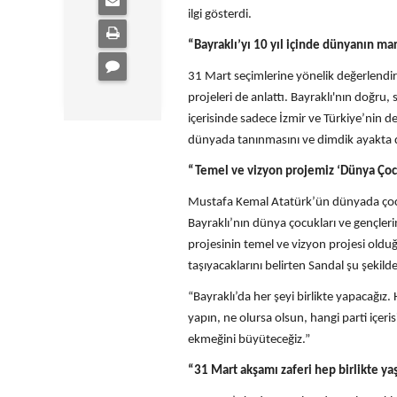
ilgi gösterdi.
“Bayraklı’yı 10 yıl içinde dünyanın ma
31 Mart seçimlerine yönelik değerlendirm
projeleri de anlattı. Bayraklı'nın doğru, 
içerisinde sadece İzmir ve Türkiye’nin d
dünyada tanınmasını ve dimdik ayakta d
“Temel ve vizyon projemiz ‘Dünya Çocu
Mustafa Kemal Atatürk’ün dünyada çocu
Bayraklı’nın dünya çocukları ve gençler
projesinin temel ve vizyon projesi olduğun
taşıyacaklarını belirten Sandal şu şekil
“Bayraklı’da her şeyi birlikte yapacağız
yapın, ne olursa olsun, hangi parti içe
ekmeğini büyüteceğiz.”
“31 Mart akşamı zaferi hep birlikte ya