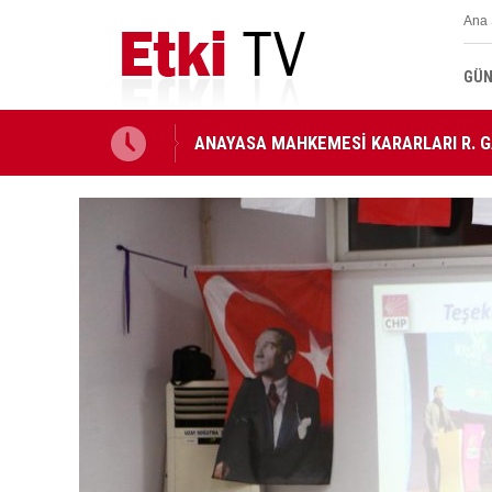
Ana 
GÜN
ANAYASA MAHKEMESİ KARARLARI R. G
MİLLETLERARASI ANDLAŞMA RESMİ G