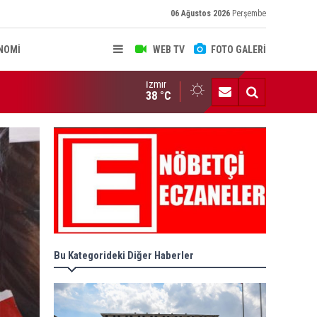
06 Ağustos 2026
Perşembe
NOMİ
WEB TV
FOTO GALERİ
İzmir
AMA KARARLARI RESMİ GAZETE'DE
38 °C
Bu Kategorideki Diğer Haberler