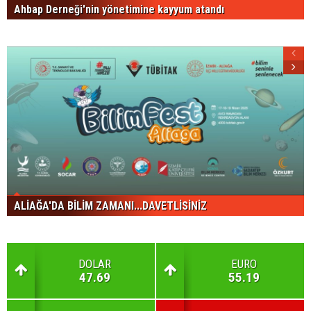
Ahbap Derneği'nin yönetimine kayyum atandı
ALİAĞA'DA BİLİM ZAMANI...DAVETLİSİNİZ
DOLAR
EURO
47.69
55.19