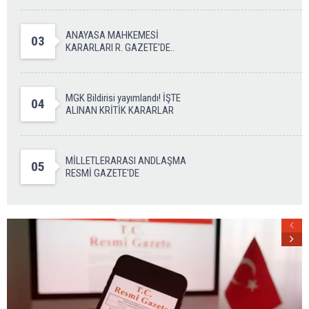
ANAYASA MAHKEMESİ
03
KARARLARI R. GAZETE'DE..
MGK Bildirisi yayımlandı! İŞTE
04
ALINAN KRİTİK KARARLAR
MİLLETLERARASI ANDLAŞMA
05
RESMİ GAZETE'DE