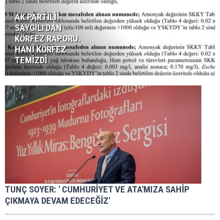
AK PARTİLİ
SAYGILI'DAN
KÖRFEZ RAPORU.
HANİ KÖRFEZ
TEMİZDİ
TUNÇ SOYER: ' CUMHURİYET VE ATA'MIZA SAHİP
ÇIKMAYA DEVAM EDECEĞİZ'