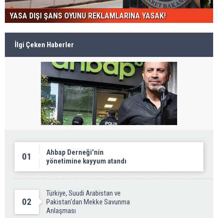
YASA DIŞI ŞANS OYUNU REKLAMLARINA YASAK!
İlgi Çeken Haberler
Ahbap Derneği'nin
01
yönetimine kayyum atandı
Türkiye, Suudi Arabistan ve
02
Pakistan'dan Mekke Savunma
Anlaşması