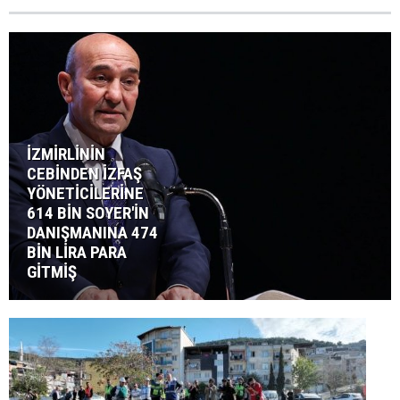
İZMİRLİNİN
CEBİNDEN İZFAŞ
YÖNETİCİLERİNE
614 BİN SOYER'İN
DANIŞMANINA 474
BİN LİRA PARA
GİTMİŞ