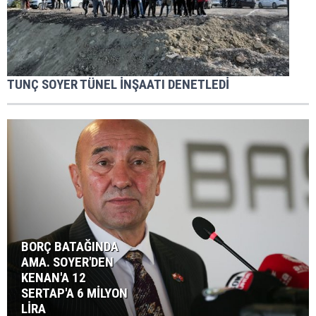
TUNÇ SOYER TÜNEL İNŞAATI DENETLEDİ
BORÇ BATAĞINDA
AMA. SOYER'DEN
KENAN'A 12
SERTAP'A 6 MİLYON
LİRA