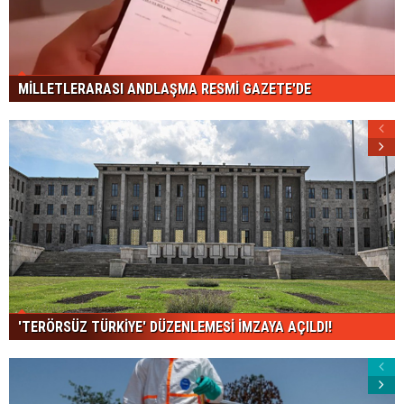
MİLLETLERARASI ANDLAŞMA RESMİ GAZETE'DE
'TERÖRSÜZ TÜRKİYE' DÜZENLEMESİ İMZAYA AÇILDI!