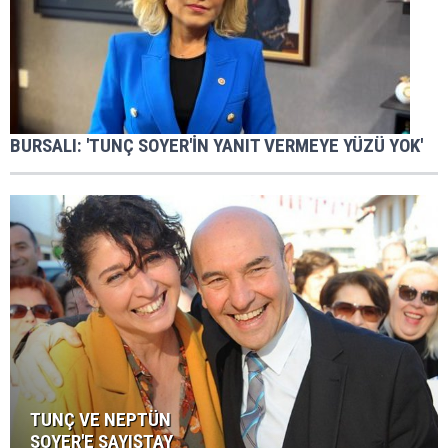
BURSALI: 'TUNÇ SOYER'İN YANIT VERMEYE YÜZÜ YOK'
TUNÇ VE NEPTÜN
SOYER'E SAYIŞTAY