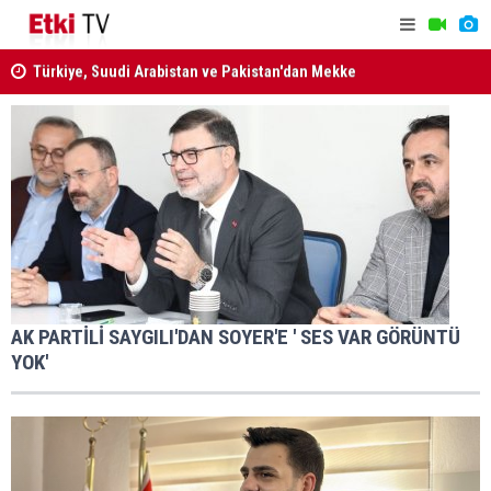
Türkiye, Suudi Arabistan ve Pakistan'dan Mekke
MGK Bildir
Savunma Anlaşması
AK PARTİLİ SAYGILI'DAN SOYER'E ' SES VAR GÖRÜNTÜ
YOK'