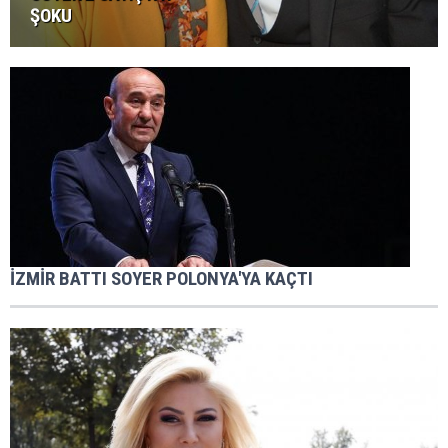
ŞOKU
İZMİR BATTI SOYER POLONYA'YA KAÇTI